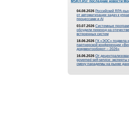
MSKIT.RU: последние новости Мо
04.08.2026
Российский RPA-рын
от автоматизации задач к упр
процессами и AI
03.07.2026
Системные програ
обсудили переход на отечеств
встроенных систем
18.06.2026
ГК «ЭОС» подвела и
партнерской конференции «Ве
документооборот – 2026»
16.06.2026
От децентрализован
governed self-service: эксперт
смену парадигмы на рынке дан