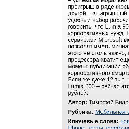
– успевшая морально 
проигрыш в ряде форм
другой – выигрышный 
удобный набор рабочи
говорить, что Lumia 9
корпоративных нужд. 
сервисами Microsoft в
позволят иметь миниа
этого не столь важно
процессора хватит еще
момент публикации об
корпоративного смарт
Если же даже 12 тыс. 
Lumia 800 – сейчас эт
рублей.
Автор:
Тимофей Белос
Рубрики:
Мобильная 
Ключевые слова:
но
Phone
,
тесты телефон