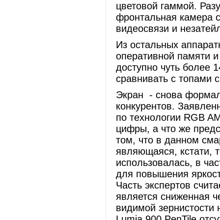
цветовой гаммой. Разу
фронтальная камера с
видеосвязи и незатей
Из остальных аппарат
оперативной памяти и
доступно чуть более 14
сравнивать с топами 
Экран - снова формал
конкурентов. Заявлен
по технологии RGB AM
цифры, а что же предс
том, что в данном сма
являющаяся, кстати, 
использовалась, в час
для повышения яркост
Часть экспертов счита
является сниженная ч
видимой зернистости на
Lumia 900 PenTile отсу