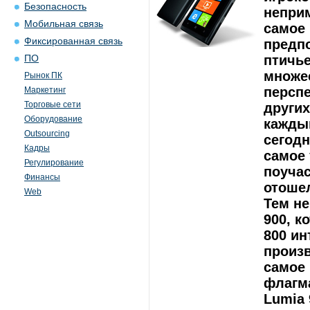
Безопасность
непри
Мобильная связь
самое 
Фиксированная связь
предпо
птичье
ПО
множес
Рынок ПК
перспе
Маркетинг
Торговые сети
других
Оборудование
кажды
Outsourcing
сегодн
Кадры
самое 
Регулирование
поучас
Финансы
отошел
Web
Тем не
900, к
800 ин
произв
самое 
флагма
Lumia 