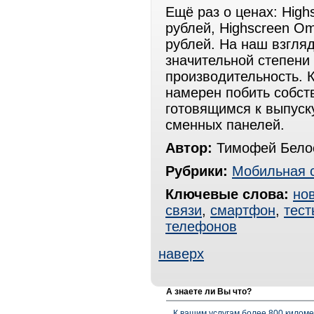
Ещё раз о ценах: High
рублей, Highscreen Om
рублей. На наш взгляд
значительной степени
производительность. 
намерен побить собст
готовящимся к выпуск
сменных панелей.
Автор:
Тимофей Белос
Рубрики:
Мобильная 
Ключевые слова:
но
связи
,
смартфон
,
тест
телефонов
наверх
А знаете ли Вы что?
К вашим услугам более 800 километ