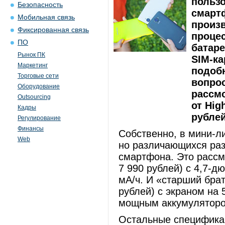
польз
Безопасность
смарт
Мобильная связь
произ
Фиксированная связь
проце
ПО
батаре
Рынок ПК
SIM-ка
Маркетинг
подоб
Торговые сети
вопрос
Оборудование
рассм
Outsourcing
от Hig
Кадры
рублей
Регулирование
Финансы
Собственно, в мини-л
Web
но различающихся раз
смартфона. Это рассм
7 990 рублей) с 4,7-
мА/ч. И «старший брат
рублей) с экраном на 
мощным аккумуляторо
Остальные спецификац