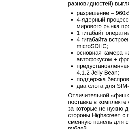
разновидностей) выгля
разрешение – 960х
4-ядерный процессо
мирового рынка пр
1 гигабайт операти
4 гигабайта встрое
microSDHC;
основная камера н
автофокусом + фро
предустановленная
4.1.2 Jelly Bean;
поддержка беспрово
два слота для SIM
Отличительной «фишко
поставка в комплекте 
за которые не нужно д
стороны Highscreen с 
сменную панель для с
рублей.