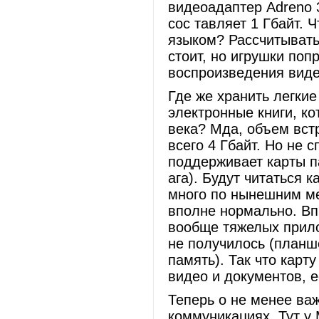
видеоадаптер Adreno 
сос тавляет 1 Гбайт. 
языком? Рассчитывать
стоит, но игрушки поп
воспроизведения виде
Где же хранить легкие
электронные книги, ко
века? Мда, объем вст
всего 4 Гбайт. Но не 
поддерживает карты п
ага). Будут читаться 
много по нынешним ме
вполне нормально. Впр
вообще тяжелых прило
не получилось (планш
память). Так что карт
видео и документов, е
Теперь о не менее ва
коммуникациях. Тут у