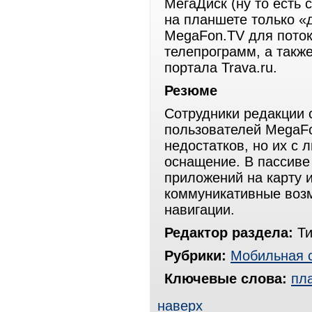
МегаДиск (ну то есть 
на планшете только «
MegaFon.TV для поток
телепрограмм, а такж
портала Trava.ru.
Резюме
Сотрудники редакции 
пользователей MegaFo
недостатков, но их с 
оснащение. В пассиве
приложений на карту и
коммуникативные возм
навигации.
Редактор раздела:
Ти
Рубрики:
Мобильная 
Ключевые слова:
пл
наверх