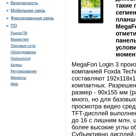
Безопасность
такие
Мобильная связь
сегмен
Фиксированная связь
планше
MegaFo
ПО
отмет
Рынок ПК
панель
Маркетинг
Торговые сети
услови
Оборудование
момент
Outsourcing
MegaFon Login 3 произ
Кадры
компанией Foxda Techn
Регулирование
составляют 192x118x10
Финансы
Web
компактных. Разрешени
размер - 90x155 мм (
много, но для базовых
просмотра видео сред
TFT-дисплей выполнен
до 16 с лишним млн. 
более высокие углы о
Субъективно дисплей 