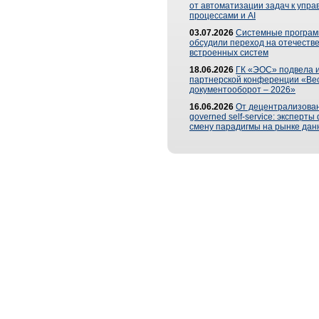
от автоматизации задач к упр
процессами и AI
03.07.2026
Системные програ
обсудили переход на отечеств
встроенных систем
18.06.2026
ГК «ЭОС» подвела и
партнерской конференции «Ве
документооборот – 2026»
16.06.2026
От децентрализован
governed self-service: эксперт
смену парадигмы на рынке дан