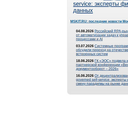
service: эксперты 
данных
MSKIT.RU: последние новости Мо
04.08.2026
Российский RPA-рын
от автоматизации задач к упр
процессами и AI
03.07.2026
Системные програ
обсудили переход на отечеств
встроенных систем
18.06.2026
ГК «ЭОС» подвела и
партнерской конференции «Ве
документооборот – 2026»
16.06.2026
От децентрализован
governed self-service: эксперт
смену парадигмы на рынке дан