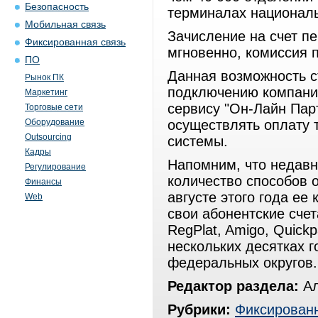
Безопасность
терминалах националь
Мобильная связь
Зачисление на счет п
Фиксированная связь
мгновенно, комиссия п
ПО
Данная возможность с
Рынок ПК
подключению компани
Маркетинг
сервису "Он-Лайн Пар
Торговые сети
Оборудование
осуществлять оплату 
Outsourcing
системы.
Кадры
Напомним, что недавн
Регулирование
количество способов о
Финансы
августе этого года ее
Web
свои абонентские сче
RegPlat, Amigo, Quick
нескольких десятках 
федеральных округов.
Редактор раздела:
Ал
Рубрики:
Фиксированн