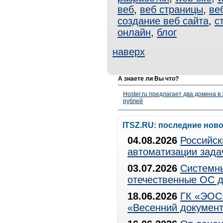
веб
,
веб страницы
,
ве
создание веб сайта
,
с
онлайн
,
блог
наверх
А знаете ли Вы что?
Hoster.ru предлагает два домена в
рублей
ITSZ.RU: последние нов
04.08.2026
Российск
автоматизации зада
03.07.2026
Системны
отечественные ОС д
18.06.2026
ГК «ЭОС»
«Весенний документ