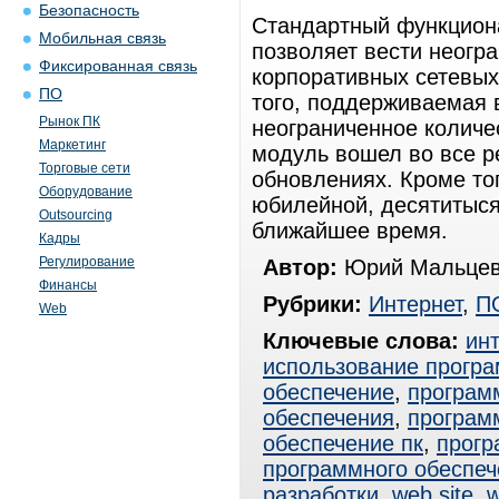
Безопасность
Стандартный функцион
Мобильная связь
позволяет вести неогр
Фиксированная связь
корпоративных сетевых
ПО
того, поддерживаемая 
Рынок ПК
неограниченное количе
Маркетинг
модуль вошел во все р
Торговые сети
обновлениях. Кроме тог
Оборудование
юбилейной, десятитыся
Outsourcing
ближайшее время.
Кадры
Регулирование
Автор:
Юрий Мальцев
Финансы
Рубрики:
Интернет
,
П
Web
Ключевые слова:
ин
использование програ
обеспечение
,
програм
обеспечения
,
програм
обеспечение пк
,
прогр
программного обеспеч
разработки
,
web site
,
w