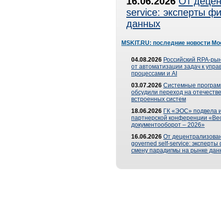
16.06.2026
От децен
service: эксперты 
данных
MSKIT.RU: последние новости Мо
04.08.2026
Российский RPA-рын
от автоматизации задач к упр
процессами и AI
03.07.2026
Системные програ
обсудили переход на отечеств
встроенных систем
18.06.2026
ГК «ЭОС» подвела и
партнерской конференции «Ве
документооборот – 2026»
16.06.2026
От децентрализован
governed self-service: эксперт
смену парадигмы на рынке дан