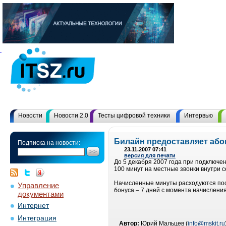
Новости
Новости 2.0
Тесты цифровой техники
Интервью
Билайн предоставляет або
Подписка на новости:
23.11.2007 07:41
версия для печати
До 5 декабря 2007 года при подключе
100 минут на местные звонки внутри с
Начисленные минуты расходуются пос
Управление
бонуса – 7 дней с момента начисления
документами
Интернет
Интеграция
Автор:
Юрий Мальцев (
info@mskit.ru