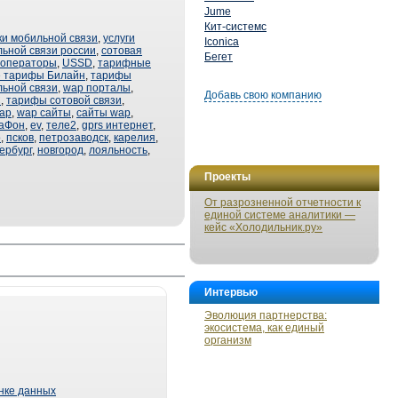
Jume
Кит-системс
ки мобильной связи
,
услуги
Iconica
ьной связи россии
,
сотовая
Бегет
 операторы
,
USSD
,
тарифные
 тарифы Билайн
,
тарифы
ьной связи
,
wap порталы
,
Добавь свою компанию
С
,
тарифы сотовой связи
,
ap
,
wap сайты
,
сайты wap
,
аФон
,
ev
,
теле2
,
gprs интернет
,
o
,
псков
,
петрозаводск
,
карелия
,
ербург
,
новгород
,
лояльность
,
Проекты
От разрозненной отчетности к
единой системе аналитики —
кейс «Холодильник.ру»
Интервью
Эволюция партнерства:
экосистема, как единый
организм
ынке данных