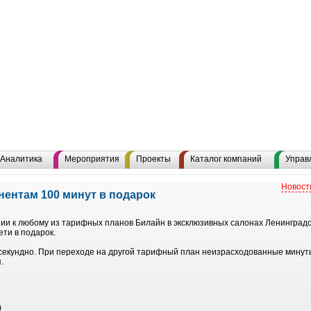
Аналитика
Мероприятия
Проекты
Каталог компаний
Управ
Новост
нентам 100 минут в подарок
нии к любому из тарифных планов Билайн в эксклюзивных салонах Ленинград
ети в подарок.
екундно. При переходе на другой тарифный план неизрасходованные минут
.
)