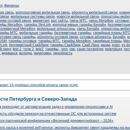
нг
,
Финансы
ая связь
,
корпоративная мобильная связь
,
абоненты мобильной связи
,
новин
связи
,
мобильные системы связи
,
новости мобильной связи
,
операторы мобил
инки сотовой связи
,
маркетинг
,
вап сайты
,
связь МТС
,
связь МегаФон
,
сотовые
рифы МегаФон
,
тарифы SkyLink
,
корпоративные тарифы Билайн
,
безлимитные
езлимитный МегаФон
,
мобильные операторы
,
связь Билайн
,
операторы мобил
арифы МТС
,
мобильные тарифы
,
безлимитные тарифы
,
тарифные планы МТ
отовая связь тарифы
,
абоненты сотовой связи
,
сотовые абоненты
,
Билайн
,
w
GSM
,
тарифы сотовые
,
тарифы МТС
,
тарифы МегаФон
,
тарифные планы
,
Мег
Link
,
безлимитный СкайЛинк
,
тарифы СкайЛинк
,
Скай Линк
,
акции
,
evdo
,
ev d
 округ
,
tele 2
,
теле 2
,
tele2
,
тарифы
,
sms
,
смс
,
санкт петербург
,
petersburg
,
пет
,
мурманск
,
вологда
,
череповец
,
ленобласть
агает 14 удобных способов оплаты своих услуг.
ости Петербурга и Северо-Запада
 переходит от автоматизации задач к управлению процессами и AI
сты обсудили переход на отечественные ОС для встроенных систем
оги партнерской конференции «Весенний документооборот – 2026»
го хаоса к governed self-service: эксперты фиксируют смену парадигмы на р