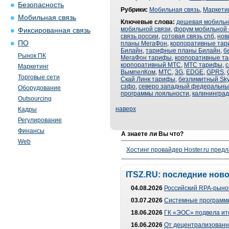
Безопасность
Рубрики:
Мобильная связь
,
Маркети
Мобильная связь
Ключевые слова:
дешевая мобильн
мобильной связи
,
форум мобильной 
Фиксированная связь
связь россии
,
сотовая связь спб
,
нов
ПО
планы МегаФон
,
корпоративные та
Билайн
,
тарифные планы Билайн
,
б
Рынок ПК
МегаФон тарифы
,
корпоративные т
корпоративный МТС
,
МТС тарифы
,
с
Маркетинг
ВымпелКом
,
МТС
,
3G
,
EDGE
,
GPRS
,
Торговые сети
Скай Линк тарифы
,
безлимитный Sky
сзфо
,
северо западный федеральный
Оборудование
программы лояльности
,
калининград
Outsourcing
наверх
Кадры
Регулирование
Финансы
А знаете ли Вы что?
Web
Хостинг провайдер Hoster.ru предл
ITSZ.RU: последние нов
04.08.2026
Российский RPA-рынок
03.07.2026
Системные программи
18.06.2026
ГК «ЭОС» подвела ит
16.06.2026
От децентрализованно