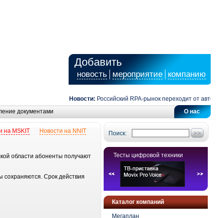
Добавить
новость
мероприятие
компанию
Новости:
Российский RPA-рынок переходит от автомат
ление документами
О нас
и на MSKIT
Новости на NNIT
Поиск:
Тесты цифровой техники
ской области абоненты получают
ы сохраняются. Срок действия
Каталог компаний
Мегаплан