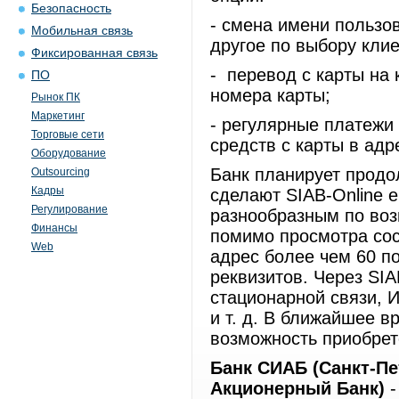
Безопасность
- смена имени пользо
Мобильная связь
другое по выбору клие
Фиксированная связь
- перевод с карты на 
ПО
номера карты;
Рынок ПК
Маркетинг
- регулярные платежи
Торговые сети
средств с карты в адр
Оборудование
Банк планирует продо
Outsourcing
Кадры
сделают SIAB-Online 
Регулирование
разнообразным по воз
Финансы
помимо просмотра сос
Web
адрес более чем 60 п
реквизитов. Через SIA
стационарной связи, 
и т. д. В ближайшее в
возможность приобрет
Банк СИАБ (Санкт-П
Акционерный Банк)
-