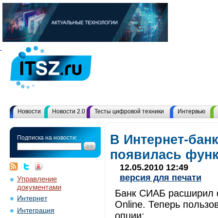
Новости
Новости 2.0
Тесты цифровой техники
Интервью
В Интернет-банк
Подписка на новости:
появилась функ
12.05.2010 12:49
версия для печати
Управление
документами
Банк СИАБ расширил ф
Интернет
Online. Теперь польз
Интеграция
опции: