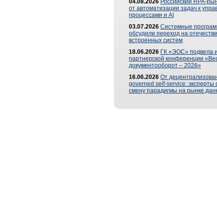
04.08.2026
Российский RPA-рын
от автоматизации задач к упр
процессами и AI
03.07.2026
Системные програ
обсудили переход на отечеств
встроенных систем
18.06.2026
ГК «ЭОС» подвела и
партнерской конференции «Ве
документооборот – 2026»
16.06.2026
От децентрализован
governed self-service: эксперт
смену парадигмы на рынке дан