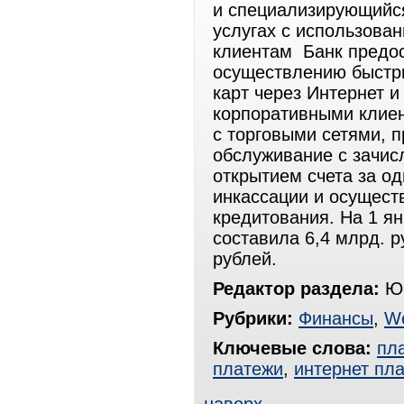
и специализирующийся
услугах с использова
клиентам Банк предос
осуществлению быстры
карт через Интернет 
корпоративными клиен
с торговыми сетями, 
обслуживание с зачис
открытием счета за од
инкассации и осущест
кредитования. На 1 я
составила 6,4 млрд. р
рублей.
Редактор раздела:
Юр
Рубрики:
Финансы
,
W
Ключевые слова:
пл
платежи
,
интернет пл