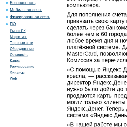
Безопасность
компьютера.
Мобильная связь
Для пополнения счёта
Фиксированная связь
привязать свою карту 
ПО
сделать через банком
Рынок ПК
более чем в 60 город
Маркетинг
любое время дня и ноч
Торговые сети
платёжной системе. Д
Оборудование
MasterCard, позволяю
Outsourcing
Комиссия за перечисл
Кадры
Регулирование
«С помощью Яндекс.Де
Финансы
кресла, — рассказыва
Web
директор Яндекс.Денег
нужно было дойти до т
продаются карты пред
могли только клиенты
Яндекс.Денег. Теперь
система «Яндекс.День
«В нашей работе мы о