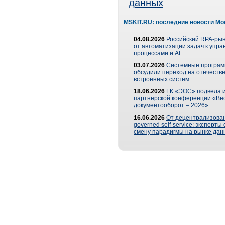
данных
MSKIT.RU: последние новости Мо
04.08.2026
Российский RPA-рын
от автоматизации задач к упр
процессами и AI
03.07.2026
Системные програ
обсудили переход на отечеств
встроенных систем
18.06.2026
ГК «ЭОС» подвела и
партнерской конференции «Ве
документооборот – 2026»
16.06.2026
От децентрализован
governed self-service: эксперт
смену парадигмы на рынке дан