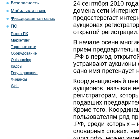
24 сентября 2010 год
Безопасность
домена сети Интернет
Мобильная связь
предостерегает интерн
Фиксированная связь
аукционах регистратор
ПО
открытой регистрации
Рынок ПК
Маркетинг
В начале осени многи
Торговые сети
прием предварительны
Оборудование
.РФ в период открыто
Outsourcing
устраивают аукционы с
Кадры
одно имя претендует 
Регулирование
Финансы
Координационный цент
Web
аукционов, называя е
регистраторам, котор
подавших предварител
Кроме того, Координа
пользователям ряд пр
.РФ, среди которых – 
словарных словах: вме
«друг.рф», можно зар