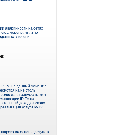
ии аварийности на сетях
плекса мероприятий по
денных в течение I
ой)
IP-TV. На данный момент в
есмотря на не столь
 продолжают запускать этот
уляризации IP-TV на
лнительный доход от своих
реализации услуги IP-TV.
 широкополосного доступа к