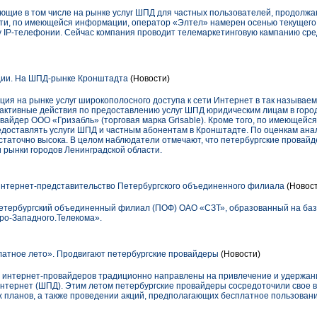
ющие в том числе на рынке услуг ШПД для частных пользователей, продолжа
сти, по имеющейся информации, оператор «Элтел» намерен осенью текущего 
у IP-телефонии. Сейчас компания проводит телемаркетинговую кампанию сре
ции. На ШПД-рынке Кронштадта
(Новости)
ция на рынке услуг широкополосного доступа к сети Интернет в так называе
о активные действия по предоставлению услуг ШПД юридическим лицам в гор
айдер ООО «Гризабль» (торговая марка Grisable). Кроме того, по имеющейся
едоставлять услуги ШПД и частным абонентам в Кронштадте. По оценкам анал
статочно высока. В целом наблюдатели отмечают, что петербургские провай
 рынки городов Ленинградской области.
нтернет-представительство Петербургского объединенного филиала
(Новост
Петербургский объединенный филиал (ПОФ) ОАО «СЗТ», образованный на баз
ро-Западного.Телекома».
атное лето». Продвигают петербургские провайдеры
(Новости)
 интернет-провайдеров традиционно направлены на привлечение и удержани
Интернет (ШПД). Этим летом петербургские провайдеры сосредоточили свое 
планов, а также проведении акций, предполагающих бесплатное пользование