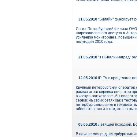
31.05.2010
"Билайн" фиксирует р
Санкт-Петербургский филиал ОАО 
широкополосного доступа в Интер
усилению мониторинга, повышению
полугодия 2010 года.
21.05.2010
"ТТК-Калининград" об
12.05.2010
IP-TV с прицелом в не
Крупный петербургский оператор с
рамках этого сервиса оператор пр
высокую, как хотелось бы операто
сервис на своих сетях как в тесто
петербургском рынке в текущем го
абонентов, так и с тем, что на р
05.05.2010
Летящей походкой. В
В начале мая ряд петербургских 