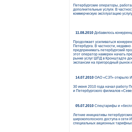
Петербургские операторы, работа
дополнительные услуги. В частно
коммерческую эксплуатацию услуг
11.08.2010
Добавилось конкурен
Продолжает усиливаться конкурен
Петербурга. В частности, недавн
предпринимать петербургский пров
этот оператор намерен начать пр
рынке услуг ШПД в Кронштадте до
экспансии на пригородный рынок и
14.07.2010
ОАО «СЗТ» открыло И
30 июня 2010 года начал работу 
и Петербургского филиалов «Севе
05.07.2010
Спецтарифы и «беспл
Летние инициативы петербургских
широкополосного доступа к сети 
специальных акционных тарифных 