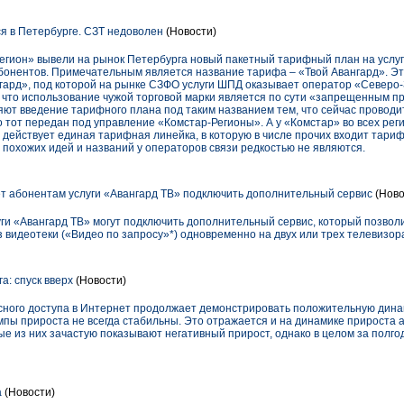
 в Петербурге. СЗТ недоволен
(Новости)
гион» вывели на рынок Петербурга новый пакетный тарифный план на услуг
бонентов. Примечательным является название тарифа – «Твой Авангард». Эт
гард», под которой на рынке СЗФО услуги ШПД оказывает оператор «Северо-
 что использование чужой торговой марки является по сути «запрещенным пр
ют введение тарифного плана под таким названием тем, что сейчас провод
то тот передан под управление «Комстар-Регионы». А у «Комстар» во всех рег
 действует единая тарифная линейка, в которую в числе прочих входит тари
 похожих идей и названий у операторов связи редкостью не являются.
 абонентам услуги «Авангард ТВ» подключить дополнительный сервис
(Ново
уги «Авангард ТВ» могут подключить дополнительный сервис, который позвол
видеотеки («Видео по запросу»*) одновременно на двух или трех телевизора
: спуск вверх
(Новости)
ного доступа в Интернет продолжает демонстрировать положительную динам
мпы прироста не всегда стабильны. Это отражается и на динамике прироста 
е из них зачастую показывают негативный прирост, однако в целом за полго
а
(Новости)