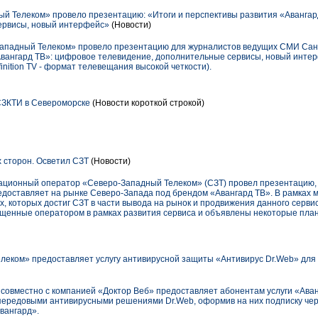
 Телеком» провело презентацию: «Итоги и перспективы развития «Авангар
ервисы, новый интерфейс»
(Новости)
ападный Телеком» провело презентацию для журналистов ведущих СМИ Санк
Авангард TB»: цифровое телевидение, дополнительные сервисы, новый инте
inition TV - формат телевещания высокой четкости).
ЗКТИ в Североморске
(Новости короткой строкой)
х сторон. Осветил СЗТ
(Новости)
кационный оператор «Северо-Западный Телеком» (СЗТ) провел презентацию,
предоставляет на рынке Северо-Запада под брендом «Авангард ТВ». В рамках
х, которых достиг СЗТ в части вывода на рынок и продвижения данного серви
щенные оператором в рамках развития сервиса и объявлены некоторые пла
еком» предоставляет услугу антивирусной защиты «Антивирус Dr.Web» для
овместно с компанией «Доктор Веб» предоставляет абонентам услуги «Аван
передовыми антивирусными решениями Dr.Web, оформив на них подписку че
вангард».