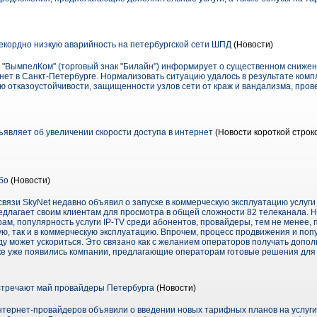
екордно низкую аварийность на петербургской сети ШПД
(Новости)
"ВымпелКом" (торговый знак "Билайн") информирует о существенном снижен
нет в Санкт-Петербурге. Нормализовать ситуацию удалось в результате ком
 отказоустойчивости, защищенности узлов сети от краж и вандализма, прове
ъявляет об увеличении скорости доступа в интернет
(Новости короткой строк
бо
(Новости)
вязи SkyNet недавно объявил о запуске в коммерческую эксплуатацию услуги 
едлагает своим клиентам для просмотра в общей сложности 82 телеканала. Н
рам, популярность услуги IP-TV среди абонентов, провайдеры, тем не менее,
вую, так и в коммерческую эксплуатацию. Впрочем, процесс продвижения и поп
ду может ускориться. Это связано как с желанием операторов получать допо
ынке уже появились компании, предлагающие операторам готовые решения для 
стречают май провайдеры Петербурга
(Новости)
интернет-провайдеров объявили о введении новых тарифных планов на услуги