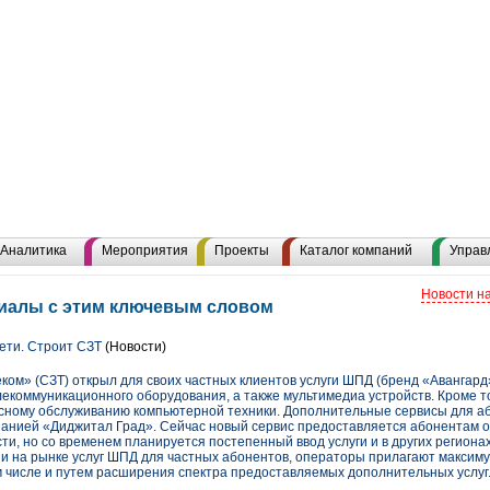
Аналитика
Мероприятия
Проекты
Каталог компаний
Управ
Новости н
ериалы с этим ключевым словом
ети. Строит СЗТ
(Новости)
ом» (СЗТ) открыл для своих частных клиентов услуги ШПД (бренд «Авангард»
лекоммуникационного оборудования, а также мультимедиа устройств. Кроме т
сному обслуживанию компьютерной техники. Дополнительные сервисы для аб
панией «Диджитал Град». Сейчас новый сервис предоставляется абонентам 
ти, но со временем планируется постепенный ввод услуги и в других региона
ции на рынке услуг ШПД для частных абонентов, операторы прилагают макси
м числе и путем расширения спектра предоставляемых дополнительных услуг