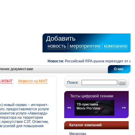
Добавить
новость
мероприятие
компанию
Новости:
Российский RPA-рынок переходит от автомат
ление документами
О нас
а MSKIT
Новости на NNIT
Поиск:
Тесты цифровой техники
) новый сервис – интернет-
ого, предоставляются услуги
онентов услуги «Авангард»
оператора на территории
х присутствия СЗТ. Отметим,
Каталог компаний
мум усилий для повышения
.
Мегаплан