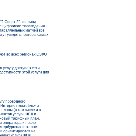
"2 Спорт 2" в период
го цифрового телевидения
 параллельных матчей все
огут увидеть повторы самых
ют во всех регионах СЗФО
 услугу доступа к сети
оступности этой услуги для
угу проводного
«Интернет-коктейль» и
планы (в том числе и в
онентов услуги ШПД и
 новый тарифный план,
ми оператора и после
етербургских интернет-
ни ориентируются на
рифах услуги ШПД.