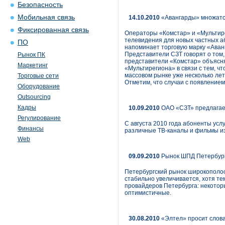
Безопасность
Мобильная связь
14.10.2010
«Авангарды» множатся
Фиксированная связь
Операторы «Комстар» и «Мультире
телевидения для новых частных а
ПО
напоминает торговую марку «Аван
Представители СЗТ говорят о том,
Рынок ПК
представители «Комстар» объясня
Маркетинг
«Мультирегиона» в связи с тем, ч
массовом рынке уже несколько лет
Торговые сети
Отметим, что случаи с появлением
Оборудование
Outsourcing
Кадры
10.09.2010
ОАО «СЗТ» предлагает
Регулирование
С августа 2010 года абоненты усл
Финансы
различные ТВ-каналы и фильмы из 
Web
09.09.2010
Рынок ШПД Петербурга
Петербургский рынок широкополос
стабильно увеличивается, хотя те
провайдеров Петербурга: некоторы
оптимистичные.
30.08.2010
«Элтел» просит слов