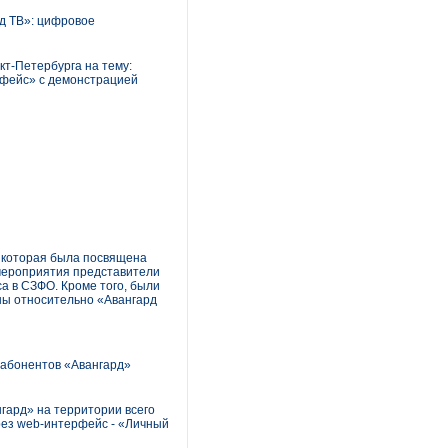
д TB»: цифровое
т-Петербурга на тему:
рфейс» с демонстрацией
 которая была посвящена
 мероприятия представители
са в СЗФО. Кроме того, были
ны относительно «Авангард
 абонентов «Авангард»
гард» на территории всего
рез web-интерфейс - «Личный