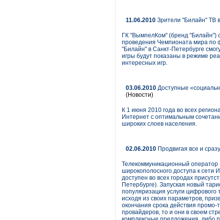
11.06.2010
Зрители "Билайн" ТВ 
ГК "ВымпелКом" (бренд "Билайн") 
проведения Чемпионата мира по ф
"Билайн" в Санкт-Петербурге смог
игры будут показаны в режиме ре
интересных игр.
03.06.2010
Доступные «социальны
(Новости)
К 1 июня 2010 года во всех регио
Интернет с оптимальным сочетани
широких слоев населения.
02.06.2010
Продвигая все и сраз
Телекоммуникационный оператор «
широкополосного доступа к сети 
доступен во всех городах присутс
Петербурге). Запуская новый тари
популяризация услуги цифрового 
исходя из своих параметров, приз
окончания срока действия промо-т
провайдеров, то и они в своем ст
комплексные предложения, либо п