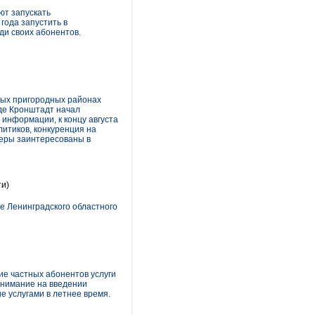
ют запускать
года запустить в
ди своих абонентов.
мых пригородных районах
оде Кронштадт начал
 информации, к концу августа
итиков, конкуренция на
деры заинтересованы в
и)
е Ленинградского областного
е частных абонентов услуги
внимание на введении
 услугами в летнее время.