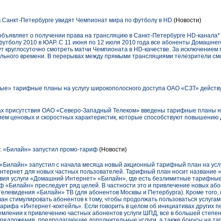
в Санкт-Петербурге увидят Чемпионат мира по футболу в HD
(Новости)
объявляет о получении права на трансляцию в Санкт-Петербурге HD-канала* 
утболу 2010 в ЮАР. С 11 июня по 12 июля 2010 года все абоненты Домашне
ут круглосуточно смотреть матчи Чемпионата в HD-качестве. За исключением
ального времени. В перерывах между прямыми трансляциями телезрители см
е» тарифные планы на услугу широкополосного доступа ОАО «СЗТ» действу
нах присутствия ОАО «Северо-Западный Телеком» введены тарифные планы на
ем ценовых и скоростных характеристик, которые способствуют повышению д
у. «Билайн» запустил промо-тариф
(Новости)
Билайн» запустил с начала месяца новый акционный тарифный план на усл
Интернет для новых частных пользователей. Тарифный план носит название 
твия услуги «Домашний Интернет» «Билайн», где есть безлимитные тарифные 
ф «Билайн» преследует ряд целей. В частности это и привлечение новых аб
телевидения «Билайн» ТВ (для абонентов Москвы и Петербурга). Кроме того,
ван стимулировать абонентов к тому, чтобы продолжать пользоваться услуга
арифа «Интернет-коктейль». Если говорить в целом об инициативах других п
ремлении к привлечению частных абонентов услуги ШПД, все в большей степе
редложения, предполагающие дополнительные услуги, а также бонусы на та