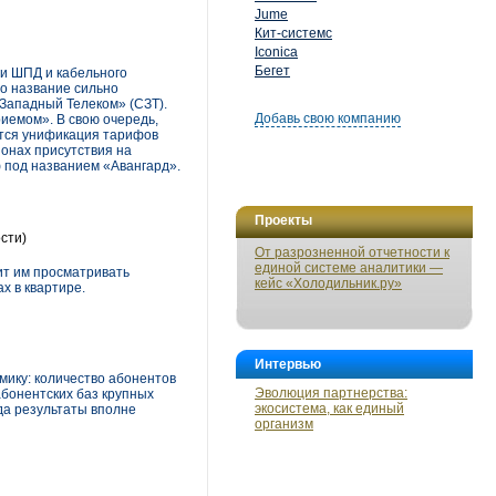
Jume
Кит-системс
Iconica
Бегет
и ШПД и кабельного
о название сильно
Западный Телеком» (СЗТ).
Добавь свою компанию
иемом». В свою очередь,
ится унификация тарифов
ионах присутствия на
ф под названием «Авангард».
Проекты
сти)
От разрозненной отчетности к
единой системе аналитики —
ит им просматривать
кейс «Холодильник.ру»
х в квартире.
Интервью
ику: количество абонентов
Эволюция партнерства:
абонентских баз крупных
экосистема, как единый
да результаты вполне
организм