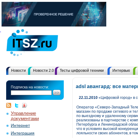
Новости
Новости 2.0
Тесты цифровой техники
Интервью
adsl авангард: все мат
Подписка на новости:
22.11.2010
«Цифровой город» в с
Оператор «Северо-Западный Телек
магазин по продаже сетевого и те
Управление
по выездному и удаленному серви
документами
реализованы в партнерстве с ком
Петербурга и Ленинградской облас
Интернет
что в условиях высокой конкурен
Интеграция
лояльности своих абонентов, в то