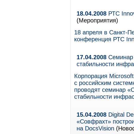
18.04.2008
РТС Inno
(Мероприятия)
18 апреля в Санкт-П
конференция РТС In
17.04.2008
Семинар 
стабильности инфра
Корпорация Microsof
с российским систе
проводят семинар «С
стабильности инфрас
15.04.2008
Digital 
«Совфрахт» постро
на DocsVision
(Новос