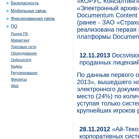
«КОРУС Консалтинг»
Безопасность
«Электронный архив
Мобильная связь
Documentum Content 
Фиксированная связь
(ранее - ЗАО «Страх
ПО
реализована первая
Рынок ПК
платформы Documen
Маркетинг
Торговые сети
Оборудование
12.11.2013
Docsvisio
Outsourcing
проданных лицензий
Кадры
Регулирование
По данным первого о
Финансы
2013», вышедшего на
Web
электронного докуме
место (24%) по коли
уступая только сист
крупнейших игроков
28.11.2012
«Ай-Теко
корпоративных сист