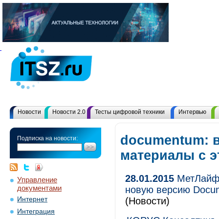
Новости
Новости 2.0
Тесты цифровой техники
Интервью
documentum: 
Подписка на новости:
материалы с 
28.01.2015
МетЛайф 
Управление
документами
новую версию Docum
Интернет
(Новости)
Интеграция