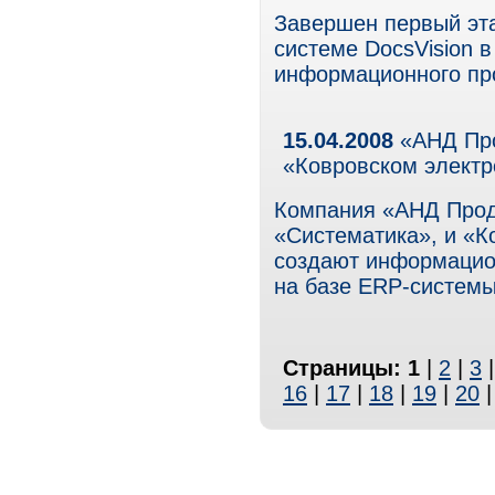
Завершен первый эта
системе DocsVision в
информационного пр
15.04.2008
«АНД Про
«Ковровском электр
Компания «АНД Прод
«Систематика», и «К
создают информацио
на базе ERP-системы 
Страницы:
1
|
2
|
3
16
|
17
|
18
|
19
|
20