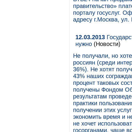
правительство» плат
порталу госуслуг. О
адресу г.Москва, ул.
12.03.2013
Государст
нужно
(Новости)
Не получали, но хот
россиян (среди интер
36%). Не хотят полу
43% наших сограждан
процент таковых сос
получены Фондом О
результатам проведе
практики пользовани
получении этих услуг
экономить время и не
не хочет использоват
госорганами, чаще в