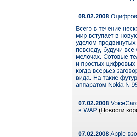
08.02.2008
Оцифров
Всего в течение неск
мир вступает в новую
уделом продвинутых 
повсюду, будучи все
мелочах. Сотовые т
и простых цифровых к
когда всерьез загов
вида. На такие футу
аппаратом Nokia N 95
07.02.2008
VoiceCard
в WAP
(Новости кор
07.02.2008
Apple вз