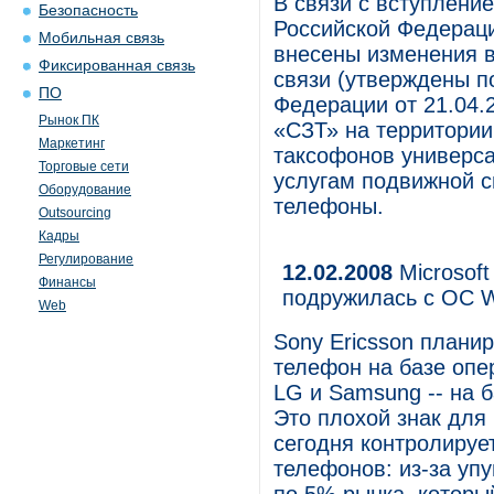
В связи с вступлени
Безопасность
Российской Федераци
Мобильная связь
внесены изменения в
Фиксированная связь
связи (утверждены п
ПО
Федерации от 21.04.
Рынок ПК
«СЗТ» на территори
Маркетинг
таксофонов универса
Торговые сети
услугам подвижной с
Оборудование
телефоны.
Outsourcing
Кадры
Регулирование
12.02.2008
Microsoft
Финансы
подружилась с ОС W
Web
Sony Ericsson плани
телефон на базе опе
LG и Samsung -- на 
Это плохой знак для
сегодня контролиру
телефонов: из-за уп