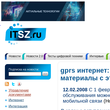
Новости
Новости 2.0
Тесты цифровой техники
Интервью
gprs интернет:
Подписка на новости:
материалы с 
12.02.2008
С 1 февр
Управление
документами
обслуживания можно
Интернет
мобильной связи
(Н
Интеграция