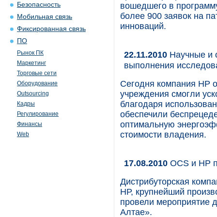
Безопасность
вошедшего в программу
более 900 заявок на п
Мобильная связь
инноваций.
Фиксированная связь
ПО
Рынок ПК
22.11.2010
Научные и 
Маркетинг
выполнения исследова
Торговые сети
Сегодня компания HP о
Оборудование
учреждения смогли ус
Outsourcing
благодаря использован
Кадры
обеспечили беспрецед
Регулирование
оптимальную энергоэфф
Финансы
стоимости владения.
Web
17.08.2010
ОСS и НР п
Дистрибуторская компа
НР, крупнейший произв
провели мероприятие 
Алтае».