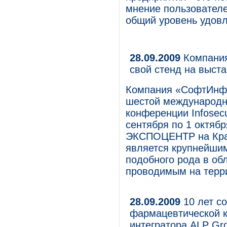
мнение пользователе
общий уровень удовл
28.09.2009
Компания
свой стенд на выстав
Компания «СофтИнфо
шестой международн
конференции Infosecu
сентября по 1 октяб
ЭКСПОЦЕНТР на Крас
является крупнейши
подобного рода в об
проводимым на терр
28.09.2009
10 лет с
фармацевтической к
интегратора ALP Gr