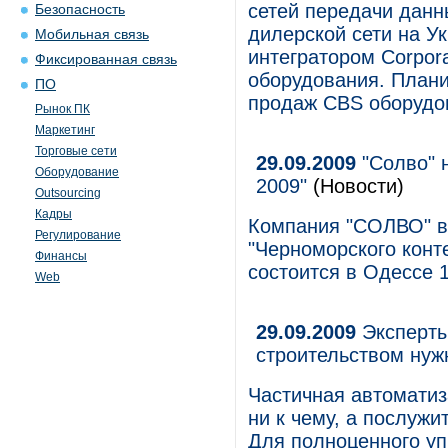
сетей передачи данн
Безопасность
дилерской сети на У
Мобильная связь
интегратором Corpor
Фиксированная связь
оборудования. Плани
ПО
продаж CBS оборудов
Рынок ПК
Маркетинг
Торговые сети
29.09.2009
"Солво" 
Оборудование
2009"
(Новости)
Outsourcing
Кадры
Компания "СОЛВО" вы
Регулирование
"Черноморского конт
Финансы
состоится в Одессе 1
Web
29.09.2009
Эксперты
строительством нуж
Частичная автоматиз
ни к чему, а послуж
Для полноценного уп