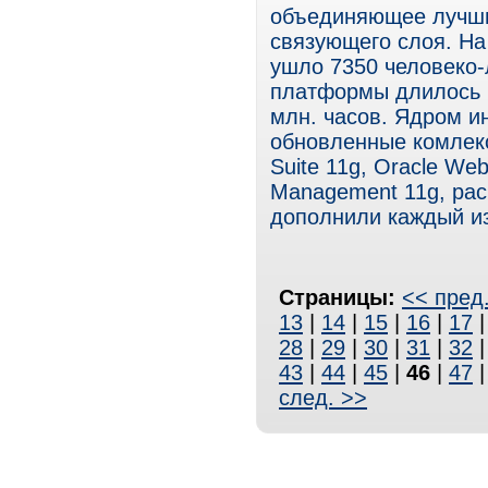
объединяющее лучши
связующего слоя. Н
ушло 7350 человеко-
платформы длилось 1
млн. часов. Ядром и
обновленные комлекс
Suite 11g, Oracle Web
Management 11g, ра
дополнили каждый из
Страницы:
<< пред
13
|
14
|
15
|
16
|
17
28
|
29
|
30
|
31
|
32
43
|
44
|
45
|
46
|
47
след. >>