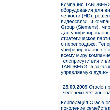
Компания TANDBERG,
оборудования для в
четкости (HD), реше
видеосвязи, и компан
Group (Siemens), ми
для унифицированны
стратегическое парт
о перепродаже. Тепе
унифицированных ком
всему миру компани
телеприсутствия и в
TANDBERG, а заказч
управляемую аудио- 
25.09.2009
Oracle пр
человеко-лет иннов
Корпорация Oracle о
поколение семейства 