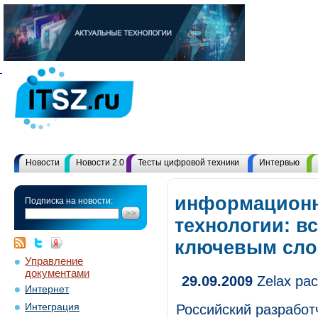
Новости
Новости 2.0
Тесты цифровой техники
Интервью
информацион
Подписка на новости:
технологии: в
ключевым сл
Управление
документами
29.09.2009
Zelax ра
Интернет
Интеграция
Российский разработ