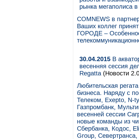
рынка мегаполиса в
COMNEWS в партнерс
Ваших коллег приня
ГОРОДЕ – Особеннос
телекоммуникационно
30.04.2015
В аквато
весенняя сессия де
Regatta
(Новости 2.0
Любительская регата
бизнеса. Наряду с по
Телеком, Exepto, N-ty
Газпромбанк, Мультим
весенней сессии Car
новые команды из ч
Сбербанка, Кодос, E
Group, Севертранса,