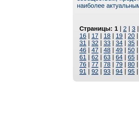
наиболее актуальным
Страницы:
1
|
2
|
3
16
|
17
|
18
|
19
|
20
31
|
32
|
33
|
34
|
35
46
|
47
|
48
|
49
|
50
61
|
62
|
63
|
64
|
65
76
|
77
|
78
|
79
|
80
91
|
92
|
93
|
94
|
95