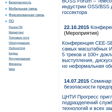
BOSS Forum – Teleco
Безопасность
индустрии OSS/BSS д
Мобильная связь
госсектора
Фиксированная связь
ПО
22.10.2015
Конферен
Рынок ПК
(Мероприятия)
Маркетинг
Торговые сети
Конференция CEE-SE
Оборудование
самых масштабных ИТ
Outsourcing
Кадры
5 треков и 100+ докл
Регулирование
выступления, дискус
Финансы
но неформальная об
Web
14.07.2015
Семинар:
безопасности предп
ЦНТИ Прогресс приг
подразделений служ
технологий и всех з