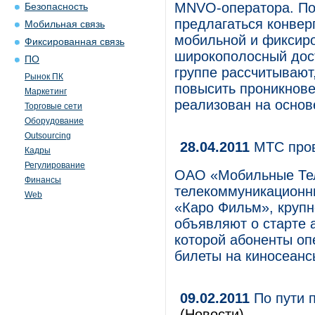
MNVO-оператора. По
Безопасность
предлагаться конвер
Мобильная связь
мобильной и фиксиро
Фиксированная связь
широкополосный дост
ПО
группе рассчитывают
Рынок ПК
повысить проникнове
Маркетинг
реализован на основ
Торговые сети
Оборудование
Outsourcing
28.04.2011
МТС пров
Кадры
Регулирование
ОАО «Мобильные Те
Финансы
телекоммуникационны
Web
«Каро Фильм», крупн
объявляют о старте 
которой абоненты оп
билеты на киносеанс
09.02.2011
По пути п
(Новости)