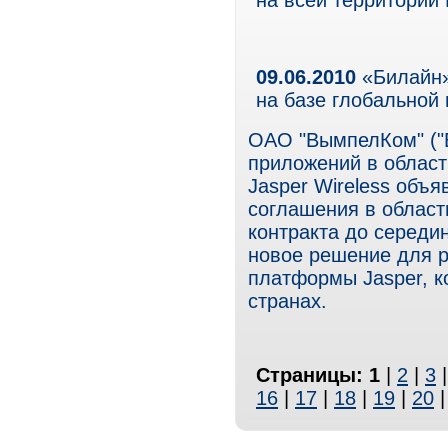
на всей территории
09.06.2010
«Билайн»
на базе глобальной
ОАО "ВымпелКом" ("
приложений в облас
Jasper Wireless объ
соглашения в област
контракта до середи
новое решение для р
платформы Jasper, к
странах.
Страницы:
1
|
2
|
3
16
|
17
|
18
|
19
|
20