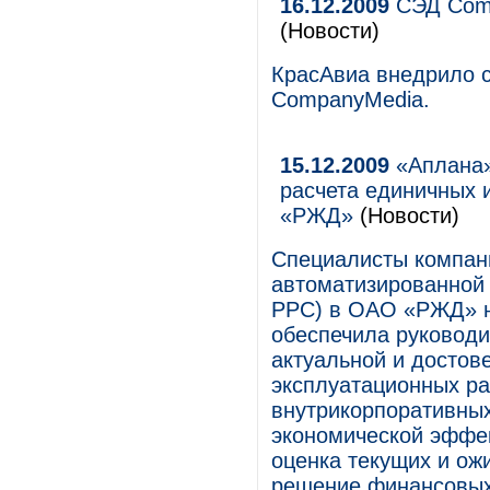
16.12.2009
СЭД Comp
(Новости)
КрасАвиа внедрило с
CompanyMedia.
15.12.2009
«Аплана»
расчета единичных 
«РЖД»
(Новости)
Специалисты компан
автоматизированной 
РРС) в ОАО «РЖД» н
обеспечила руковод
актуальной и достов
эксплуатационных ра
внутрикорпоративных
экономической эффек
оценка текущих и ож
решение финансовых