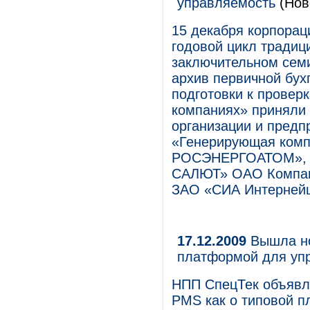
управляемость
(Нов
15 декабря корпора
годовой цикл традиц
заключительном сем
архив первичной бух
подготовки к провер
компаниях» приняли 
организации и предп
«Генерирующая комп
РОСЭНЕРГОАТОМ», 
САЛЮТ» ОАО Компан
ЗАО «СИА Интерней
17.12.2009
Вышла но
платформой для уп
НПП СпецТек объявл
PMS как о типовой п