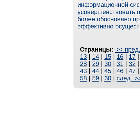
информационной сис
усовершенствовать п
более обосновано п
эффективно осущест
Страницы:
<< пред
13
|
14
|
15
|
16
|
17
28
|
29
|
30
|
31
|
32
43
|
44
|
45
|
46
|
47
58
|
59
|
60
|
след. >