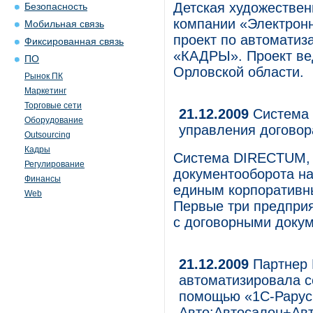
Детская художествен
Безопасность
компании «Электрон
Мобильная связь
проект по автоматиз
Фиксированная связь
«КАДРЫ». Проект ве
ПО
Орловской области.
Рынок ПК
Маркетинг
Торговые сети
21.12.2009
Система 
Оборудование
управления догово
Outsourcing
Кадры
Система DIRECTUM, 
Регулирование
документооборота на
Финансы
единым корпоративн
Web
Первые три предприя
с договорными докум
21.12.2009
Партнер 
автоматизировала се
помощью «1С-Рарус
Авто:Автосалон+Ав