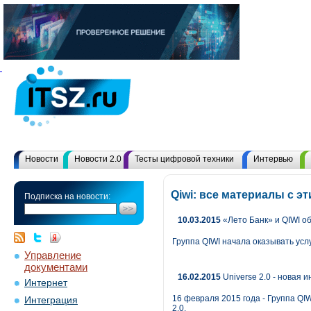
Новости
Новости 2.0
Тесты цифровой техники
Интервью
Qiwi: все материалы с 
Подписка на новости:
10.03.2015
«Лето Банк» и QIWI о
Группа QIWI начала оказывать усл
Управление
документами
16.02.2015
Universe 2.0 - новая
Интернет
16 февраля 2015 года - Группа QI
Интеграция
2.0.