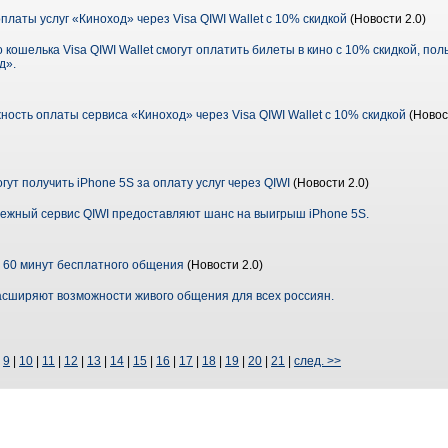
латы услуг «Киноход» через Visa QIWI Wallet с 10% скидкой
(Новости 2.0)
кошелька Visa QIWI Wallet смогут оплатить билеты в кино с 10% скидкой, поль
д».
ость оплаты сервиса «Киноход» через Visa QIWI Wallet с 10% скидкой
(Новос
ут получить iPhone 5S за оплату услуг через QIWI
(Новости 2.0)
тежный сервис QIWI предоставляют шанс на выигрыш iPhone 5S.
о 60 минут бесплатного общения
(Новости 2.0)
расширяют возможности живого общения для всех россиян.
|
9
|
10
|
11
|
12
|
13
|
14
|
15
|
16
|
17
|
18
|
19
|
20
|
21
|
след. >>