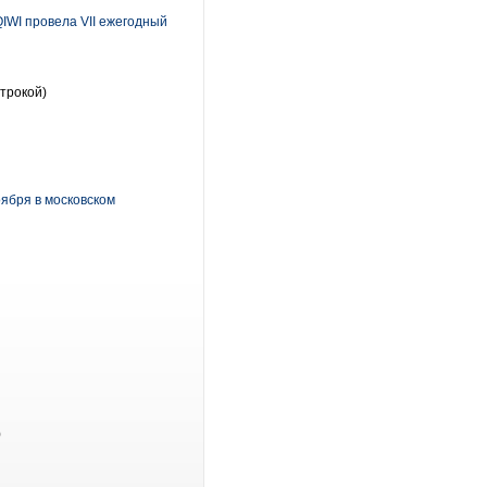
QIWI провела VII ежегодный
трокой)
ября в московском
)