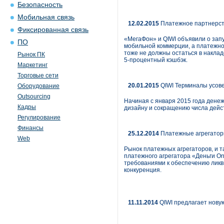
Безопасность
Мобильная связь
12.02.2015
Платежное партнерст
Фиксированная связь
«МегаФон» и QIWI объявили о запу
ПО
мобильной коммерции, а платежно
тоже не должны остаться в накла
Рынок ПК
5-процентный кэшбэк.
Маркетинг
Торговые сети
20.01.2015
QIWI Терминалы усов
Оборудование
Outsourcing
Начиная с января 2015 года ден
Кадры
дизайну и сокращению числа дейс
Регулирование
Финансы
25.12.2014
Платежные агрегатор
Web
Рынок платежных агрегаторов, и т
платежного агрегатора «Деньги On
требованиями к обеспечению ликви
конкуренция.
11.11.2014
QIWI предлагает нову