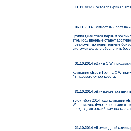
11.11.2014
Состоялся финал аксе
06.11.2014
Совместный рост на «
Группа QIWI стала первым российс
этом году впервые станет доступн
предложит дополнительные бонусы.
системой должно обеспечить безо
31.10.2014
eBay и QIWI придумали
Компания eBay и Группа QIWI приур
48-часового супер-квеста.
31.10.2014
eBay начал принимать
30 октября 2014 года компании eB
Wallet можно будет использовать 
продавцами российским пользоват
21.10.2014
VII ежегодный семинар