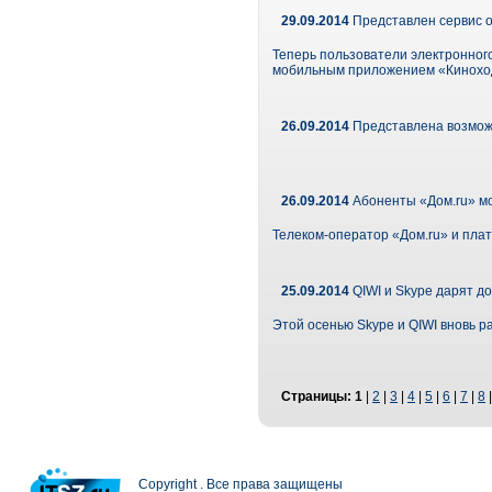
29.09.2014
Представлен сервис оп
Теперь пользователи электронного 
мобильным приложением «Кинохо
26.09.2014
Представлена возможн
26.09.2014
Абоненты «Дом.ru» мог
Телеком-оператор «Дом.ru» и пла
25.09.2014
QIWI и Skype дарят д
Этой осенью Skype и QIWI вновь 
Страницы:
1
|
2
|
3
|
4
|
5
|
6
|
7
|
8
Copyright . Все права защищены