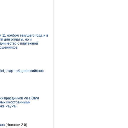
 11 ноября текущего года и в
ти для оплаты, но и
удничество с платежной
мошенников.
let, старт общероссийского
их праздников Visa QIWI
аемых иностранными
ке PayPal.
ков
(Новости 2.0)