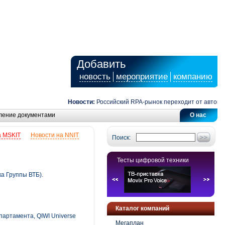
Добавить
новость
мероприятие
компанию
Новости:
Российский RPA-рынок переходит от автоматиза
ление документами
О нас
а MSKIT
Новости на NNIT
Поиск:
Тесты цифровой техники
а Группы ВТБ).
Каталог компаний
партамента, QIWI Universe
Мегаплан