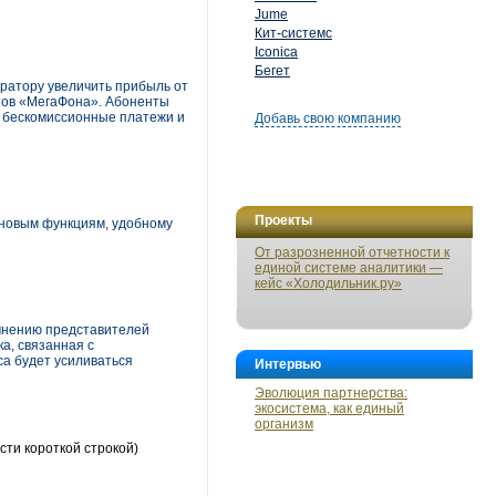
Jume
Кит-системс
Iconica
Бегет
ератору увеличить прибыль от
нтов «МегаФона». Абоненты
- бескомиссионные платежи и
Добавь свою компанию
Проекты
 новым функциям, удобному
От разрозненной отчетности к
единой системе аналитики —
кейс «Холодильник.ру»
о мнению представителей
а, связанная с
са будет усиливаться
Интервью
Эволюция партнерства:
экосистема, как единый
организм
сти короткой строкой)