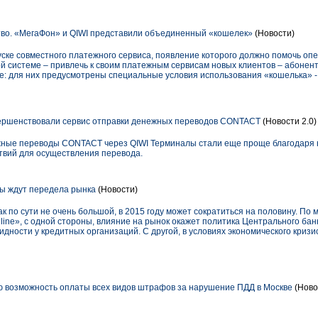
во. «МегаФон» и QIWI представили объединенный «кошелек»
(Новости)
ске совместного платежного сервиса, появление которого должно помочь оп
й системе – привлечь к своим платежным сервисам новых клиентов – абоне
де: для них предусмотрены специальные условия использования «кошелька» 
ершенствовали сервис отправки денежных переводов CONTACT
(Новости 2.0)
ежные переводы CONTACT через QIWI Терминалы стали еще проще благодаря
твий для осуществления перевода.
ы ждут передела рынка
(Новости)
ак по сути не очень большой, в 2015 году может сократиться на половину. П
line», с одной стороны, влияние на рынок окажет политика Центрального банк
дности у кредитных организаций. С другой, в условиях экономического кризи
ю возможность оплаты всех видов штрафов за нарушение ПДД в Москве
(Ново