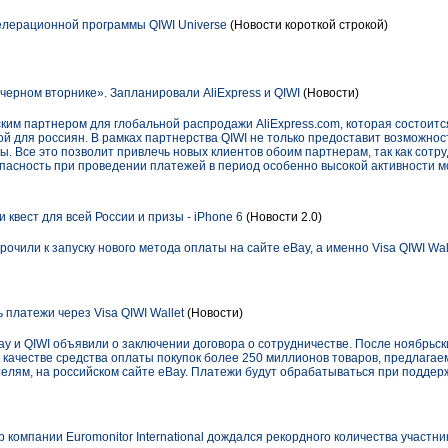
лерационной программы QIWI Universe
(Новости короткой строкой)
черном вторнике». Запланировали AliExpress и QIWI
(Новости)
ким партнером для глобальной распродажи AliExpress.com, которая состоится
ой для россиян. В рамках партнерства QIWI не только предоставит возможнос
 Все это позволит привлечь новых клиентов обоим партнерам, так как сотр
пасность при проведении платежей в период особенно высокой активности 
 квест для всей России и призы - iPhone 6
(Новости 2.0)
очили к запуску нового метода оплаты на сайте eBay, а именно Visa QIWI Wal
 платежи через Visa QIWI Wallet
(Новости)
ay и QIWI объявили о заключении договора о сотрудничестве. После ноябрьск
в качестве средства оплаты покупок более 250 миллионов товаров, предлаг
елям, на российском сайте eBay. Платежи будут обрабатываться при поддерж
 компании Euromonitor International дождался рекордного количества участни