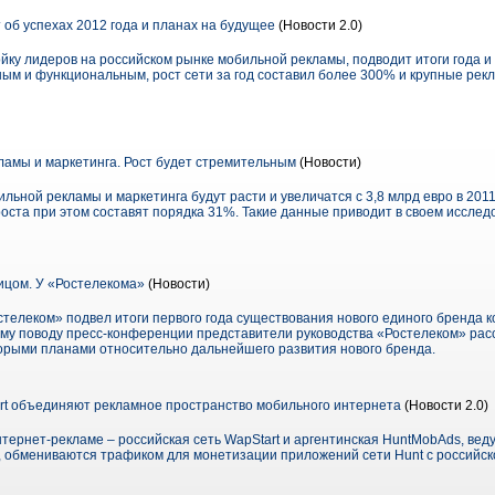
 об успехах 2012 года и планах на будущее
(Новости 2.0)
ройку лидеров на российском рынке мобильной рекламы, подводит итоги года 
ым и функциональным, рост сети за год составил более 300% и крупные рекл
амы и маркетинга. Рост будет стремительным
(Новости)
ной рекламы и маркетинга будут расти и увеличатся с 3,8 млрд евро в 2011 
оста при этом составят порядка 31%. Такие данные приводит в своем исслед
ицом. У «Ростелекома»
(Новости)
телеком» подвел итоги первого года существования нового единого бренда к
ому поводу пресс-конференции представители руководства «Ростелеком» рас
торыми планами относительно дальнейшего развития нового бренда.
t объединяют рекламное пространство мобильного интернета
(Новости 2.0)
тернет-рекламе – российская сеть WapStart и аргентинская HuntMobAds, ве
и, обмениваются трафиком для монетизации приложений сети Hunt с российск