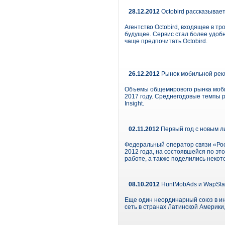
28.12.2012
Octobird рассказывает
Агентство Octobird, входящее в т
будущее. Сервис стал более удобн
чаще предпочитать Octobird.
26.12.2012
Рынок мобильной рекл
Объемы общемирового рынка мобиль
2017 году. Среднегодовые темпы р
Insight.
02.11.2012
Первый год с новым л
Федеральный оператор связи «Рос
2012 года, на состоявшейся по эт
работе, а также поделились неко
08.10.2012
HuntMobAds и WapStar
Еще один неординарный союз в ин
сеть в странах Латинской Америк