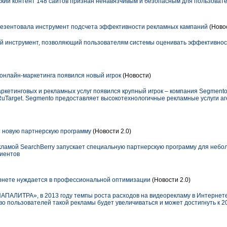
кий контент 148 сайтов признан ненавязчивым и безопасным для пользовате
резентовала инструмент подсчета эффективности рекламных кампаний
(Новос
ый инструмент, позволяющий пользователям системы оценивать эффективнос
онлайн-маркетинга появился новый игрок
(Новости)
кетинговых и рекламных услуг появился крупный игрок – компания Segmento
uTarget. Segmento предоставляет высокотехнологичные рекламные услуги а
т новую партнерскую программу
(Новости 2.0)
амой SearchBerry запускает специальную партнерскую программу для неболь
лиентов
рнете нуждается в профессиональной оптимизации
(Новости 2.0)
АПАЛИТРА», в 2013 году темпы роста расходов на видеорекламу в Интернете
во пользователей такой рекламы будет увеличиваться и может достигнуть к 20