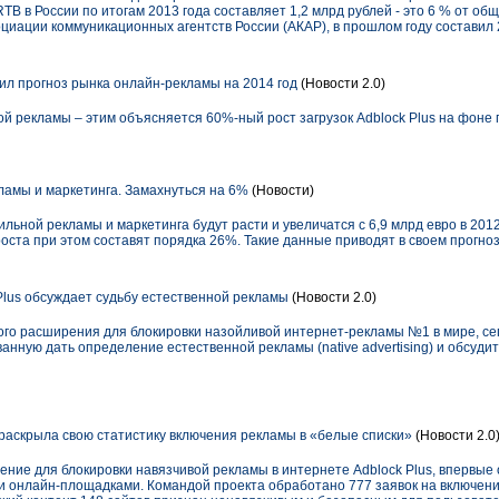
B в России по итогам 2013 года составляет 1,2 млрд рублей - это 6 % от о
циации коммуникационных агентств России (АКАР), в прошлом году составил 
вил прогноз рынка онлайн-рекламы на 2014 год
(Новости 2.0)
ой рекламы – этим объясняется 60%-ный рост загрузок Adblock Plus на фон
амы и маркетинга. Замахнуться на 6%
(Новости)
ной рекламы и маркетинга будут расти и увеличатся с 6,9 млрд евро в 2012 
оста при этом составят порядка 26%. Такие данные приводят в своем прогнозе
lus обсуждает судьбу естественной рекламы
(Новости 2.0)
ного расширения для блокировки назойливой интернет-рекламы №1 в мире, с
анную дать определение естественной рекламы (native advertising) и обсуди
 раскрыла свою статистику включения рекламы в «белые списки»
(Новости 2.0
ние для блокировки навязчивой рекламы в интернете Adblock Plus, впервые 
и онлайн-площадками. Командой проекта обработано 777 заявок на включени