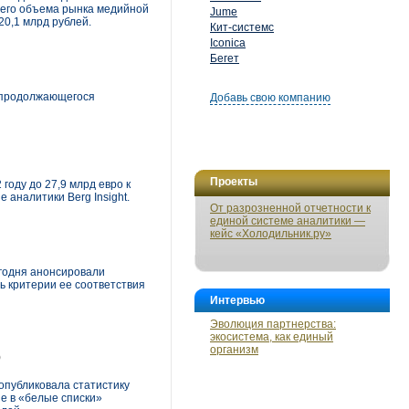
бщего объема рынка медийной
Jume
20,1 млрд рублей.
Кит-системс
Iconica
Бегет
е продолжающегося
Добавь свою компанию
Проекты
году до 27,9 млрд евро к
 аналитики Berg Insight.
От разрозненной отчетности к
единой системе аналитики —
кейс «Холодильник.ру»
егодня анонсировали
ть критерии ее соответствия
Интервью
Эволюция партнерства:
экосистема, как единый
организм
)
опубликовала статистику
е в «белые списки»