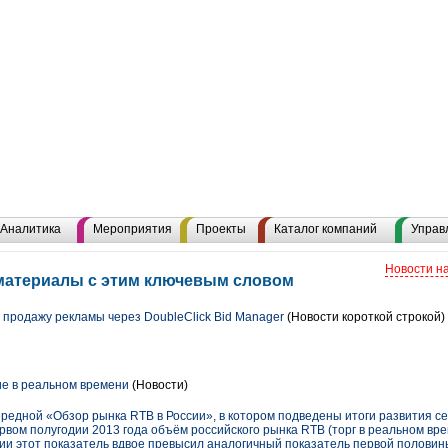
Аналитика
Мероприятия
Проекты
Каталог компаний
Управ
Новости н
 материалы с этим ключевым словом
продажу рекламы через DoubleClick Bid Manager
(Новости короткой строкой)
ие в реальном времени
(Новости)
едной «Обзор рынка RTB в России», в котором подведены итоги развития сег
ервом полугодии 2013 года объём российского рынка RTB (торг в реальном вре
дии этот показатель вдвое превысил аналогичный показатель первой половин