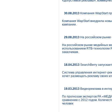
«допустимой рекламы», коммерчес
30.08.2013
Компания WapStart п
Компания WapStart внедрила нов
кампании.
29.08.2013
На российском рынке 
На российском рынке медийных мар
использованием RTB-технологии R
заказчикам.
18.04.2013
SearchBerry запускае
Система управления интернет-рекл
хочет размещать рекламу своих к
19.03.2013
Видеореклама в инте
По прогнозам экспертов РА «МЕДИ
сравнению с 2012 годом. Количест
человек