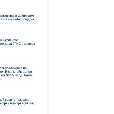
мпьютера, в мобильном
оссийских web-площадок.
в и клиентов.
енеджера 2ГИС в офисах
ать увеличение по
er. В дальнейшем, как
вят $24,5 млрд. Таким
.
ный сервис позволяет
настраивать трансляцию