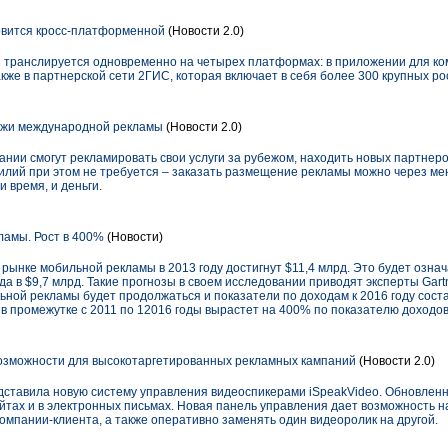
овится кросс-платформенной
(Новости 2.0)
С транслируется одновременно на четырех платформах: в приложении для ко
акже в партнерской сети 2ГИС, которая включает в себя более 300 крупных р
жи международной рекламы
(Новости 2.0)
ии смогут рекламировать свои услуги за рубежом, находить новых партнеро
илий при этом не требуется – заказать размещение рекламы можно через м
и время, и деньги.
амы. Рост в 400%
(Новости)
ынке мобильной рекламы в 2013 году достигнут $11,4 млрд. Это будет означ
а в $9,7 млрд. Такие прогнозы в своем исследовании приводят эксперты Gartn
ьной рекламы будет продолжаться и показатели по доходам к 2016 году соста
в промежутке с 2011 по 12016 годы вырастет на 400% по показателю доходов
озможности для высокотаргетированных рекламных кампаний
(Новости 2.0)
дставила новую систему управления видеоспикерами iSpeakVideo. Обновлен
тах и в электронных письмах. Новая панель управления дает возможность 
омпании-клиента, а также оперативно заменять один видеоролик на другой.