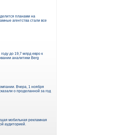
и делится планами на
амные агентства стали все
году до 19,7 млрд евро к
овании аналитики Berg
омпании. Вчера, 1 ноября
сказали о проделанной за год
дущая мобильная рекламная
ой аудиторией.