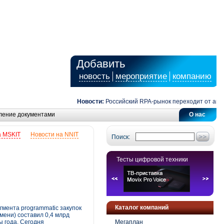
Добавить
новость
мероприятие
компанию
Новости:
Российский RPA-рынок переходит от автомат
ление документами
О нас
а MSKIT
Новости на NNIT
Поиск:
Тесты цифровой техники
Каталог компаний
мента programmatic закупок
мени) составил 0,4 млрд
ы года. Сегодня
Мегаплан