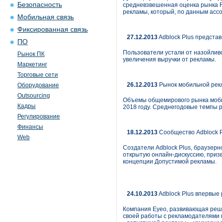
Безопасность
средневзвешенная оценка рынка RT
рекламы, который, по данным ассо
Мобильная связь
Фиксированная связь
27.12.2013
Adblock Plus предста
ПО
Пользователи устали от назойлив
Рынок ПК
увеличения выручки от рекламы.
Маркетинг
Торговые сети
26.12.2013
Рынок мобильной рекл
Оборудование
Outsourcing
Объемы общемирового рынка мобиль
Кадры
2018 году. Среднегодовые темпы р
Регулирование
Финансы
18.12.2013
Сообщество Adblock P
Web
Создатели Adblock Plus, браузер
открытую онлайн-дискуссию, призв
концепции Допустимой рекламы.
24.10.2013
Adblock Plus впервые
Компания Eyeo, развивающая реше
своей работы с рекламодателями 