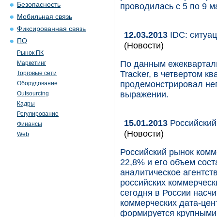
Безопасность
проводилась с 5 по 9 м
Мобильная связь
Фиксированная связь
12.03.2013
IDC: ситуац
ПО
(Новости)
Рынок ПК
По данным ежекварталь
Маркетинг
Tracker, в четвертом к
Торговые сети
продемонстрировал не
Оборудование
выражении.
Outsourcing
Кадры
Регулирование
15.01.2013
Российский
Финансы
(Новости)
Web
Российский рынок комм
22,8% и его объем сос
аналитическое агентств
российских коммерчески
сегодня в России насч
коммерческих дата-цен
формируется крупными 