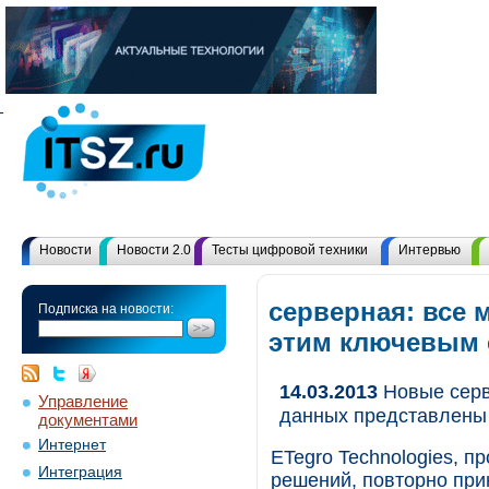
Новости
Новости 2.0
Тесты цифровой техники
Интервью
серверная: все 
Подписка на новости:
этим ключевым
14.03.2013
Новые серв
Управление
данных представлены 
документами
Интернет
ETegro Technologies, п
Интеграция
решений, повторно прин