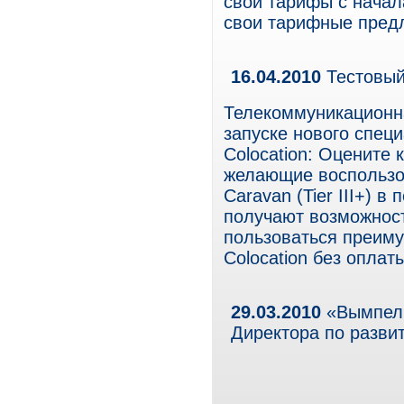
свои тарифы с начал
свои тарифные пред
16.04.2010
Тестовый 
Телекоммуникационн
запуске нового спец
Colocation: Оцените 
желающие воспользов
Caravan (Tier III+) в
получают возможност
пользоваться преим
Colocation без оплат
29.03.2010
«ВымпелК
Директора по разв