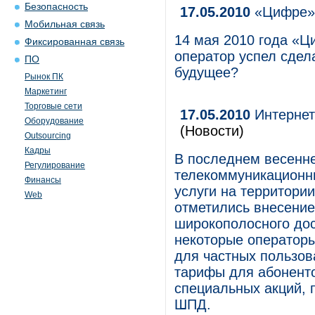
Безопасность
17.05.2010
«Цифре» 
Мобильная связь
14 мая 2010 года «Ц
Фиксированная связь
оператор успел сдела
ПО
будущее?
Рынок ПК
Маркетинг
Торговые сети
17.05.2010
Интернет
Оборудование
(Новости)
Outsourcing
Кадры
В последнем весенне
Регулирование
телекоммуникационн
Финансы
услуги на территори
Web
отметились внесение
широкополосного дос
некоторые оператор
для частных пользов
тарифы для абоненто
специальных акций, 
ШПД.