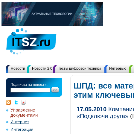
Новости
Новости 2.0
Тесты цифровой техники
Интервью
ШПД: все мат
Подписка на новости:
этим ключевы
17.05.2010
Компания
Управление
документами
«Подключи друга»
(
Интернет
Интеграция