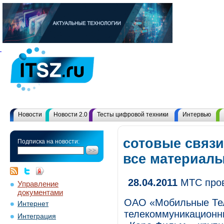
Новости
Новости 2.0
Тесты цифровой техники
Интервью
сотовые связ
Подписка на новости:
все материал
28.04.2011
МТС пров
Управление
документами
ОАО «Мобильные Те
Интернет
телекоммуникационны
Интеграция