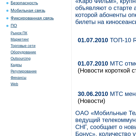
«Каро Фильм», крупн
Безопасность
объявляют о старте 
Мобильная связь
которой абоненты оп
Фиксированная связь
билеты на киносеанс
ПО
Рынок ПК
01.07.2010
ТОП-10 
Маркетинг
Торговые сети
Оборудование
Outsourcing
01.07.2010
МТС отме
Кадры
(Новости короткой с
Регулирование
Финансы
Web
30.06.2010
МТС меня
(Новости)
ОАО «Мобильные Те
ведущий телекоммуни
СНГ, сообщает о но
Бонус», количество у