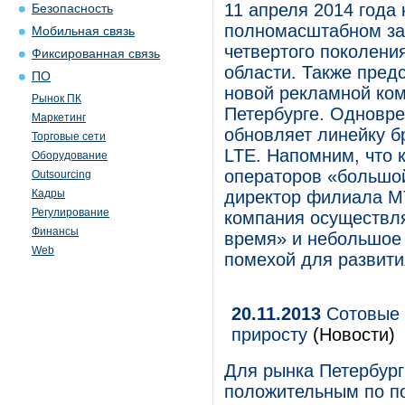
11 апреля 2014 года
Безопасность
полномасштабном за
Мобильная связь
четвертого поколени
Фиксированная связь
области. Также пред
ПО
новой рекламной ком
Рынок ПК
Петербурге. Одновре
Маркетинг
обновляет линейку б
Торговые сети
LTE. Напомним, что 
Оборудование
операторов «большой
Outsourcing
Кадры
директор филиала МТ
Регулирование
компания осуществля
Финансы
время» и небольшое 
Web
помехой для развити
20.11.2013
Сотовые 
приросту
(Новости)
Для рынка Петербург
положительным по по