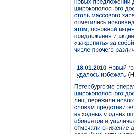
новых предложений д
широкополосного дос
столь массового хар
отметились нововвед
этом, основной акце
предложения и акции
«закрепить» за собой
числе прочего разли
18.01.2010
Новый го
удалось избежать
(Н
Петербургские опера
широкополосного дос
лиц, пережили новог
словам представите
выходных у одних оп
абонентов и увеличен
отмечали снижение а