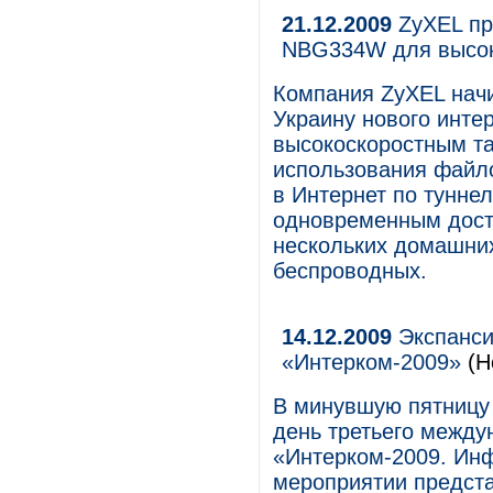
21.12.2009
ZyXEL пр
NBG334W для высок
Компания ZyXEL начи
Украину нового инте
высокоскоростным т
использования файл
в Интернет по тунне
одновременным досту
нескольких домашних
беспроводных.
14.12.2009
Экспанси
«Интерком-2009»
(Н
В минувшую пятницу
день третьего между
«Интерком-2009. Ин
мероприятии предст