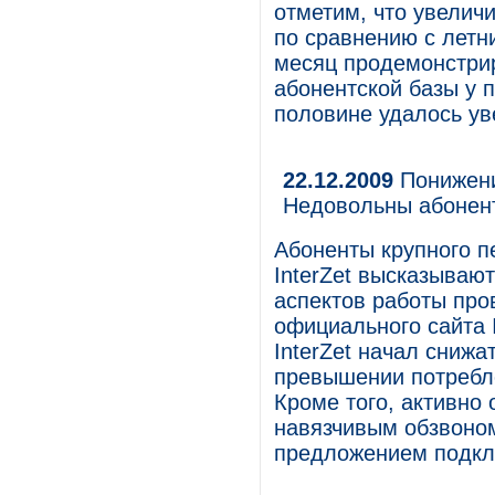
отметим, что увелич
по сравнению с летн
месяц продемонстри
абонентской базы у 
половине удалось ув
22.12.2009
Понижени
Недовольны абонен
Абоненты крупного п
InterZet высказываю
аспектов работы про
официального сайта I
InterZet начал сниж
превышении потребл
Кроме того, активно
навязчивым обзвоном
предложением подключ