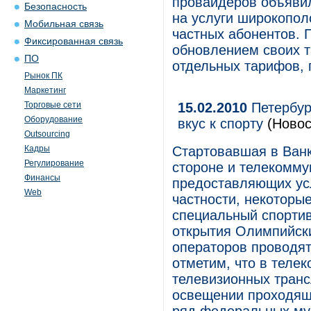
провайдеров объяви
Безопасность
на услуги широкопол
Мобильная связь
частных абонентов. 
Фиксированная связь
обновлением своих т
ПО
отдельных тарифов, 
Рынок ПК
Маркетинг
Торговые сети
15.02.2010
Петербур
Оборудование
вкус к спорту
(Новос
Outsourcing
Кадры
Стартовавшая в Ван
Регулирование
стороне и телекомму
Финансы
предоставляющих усл
Web
частности, некоторы
специальный спортив
открытия Олимпийски
операторов проводят
отметим, что в теле
телевизионных тран
освещении проходящ