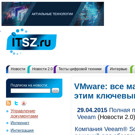
Новости
Новости 2.0
Тесты цифровой техники
Интервью
VMware: все м
Подписка на новости:
этим ключевы
29.04.2015
Полная п
Управление
документами
Veeam
(Новости 2.0
Интернет
Компания Veeam® So
Интеграция