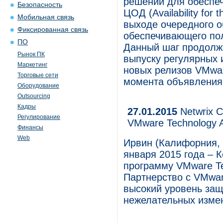
решений для обеспе
Безопасность
ЦОД (Availability for
Мобильная связь
выходе очередного об
Фиксированная связь
обеспечивающего по
ПО
Данный шаг продолж
Рынок ПК
выпуску регулярных 
Маркетинг
новых релизов VMwar
Торговые сети
момента объявления 
Оборудование
Outsourcing
Кадры
27.01.2015
Netwrix C
Регулирование
VMware Technology A
Финансы
Web
Ирвин (Калифорния, 
января 2015 года – 
программу VMware Tec
Партнерство с VMwar
высокий уровень защ
нежелательных изме