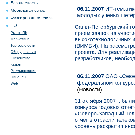
Безопасность
06.11.2007
ИТ-тематик
Мобильная связь
молодых ученых Пете
Фиксированная связь
ПО
Санкт-Петербургский г
прием заявок на участ
Рынок ПК
высокотехнологичных 
Маркетинг
(ВИМБИ). На рассмотре
Торговые сети
проекта. Для реализаци
Оборудование
разработчиков, необход
Outsourcing
Кадры
Регулирование
06.11.2007
ОАО «Север
Финансы
федеральном конкурсе
Web
(Новости)
31 октября 2007 г. бы
конкурса годовых отчет
«Северо-Западный Тел
отчет в отрасли телек
уровень раскрытия инф