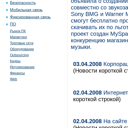
объявила о создании
Безопасность
совместно со звукоз
Мобильная связь
Sony BMG и Warner M
Фиксированная связь
смогут бесплатно пр
ПО
скачивать их по льго
Рынок ПК
проект создан MySpa
Маркетинг
конкуренцию магазин
Торговые сети
музыки.
Оборудование
Outsourcing
Кадры
03.04.2008
Корпорац
Регулирование
(Новости короткой с
Финансы
Web
02.04.2008
Интернет-
короткой строкой)
02.04.2008
На сайте
(Новости короткой с