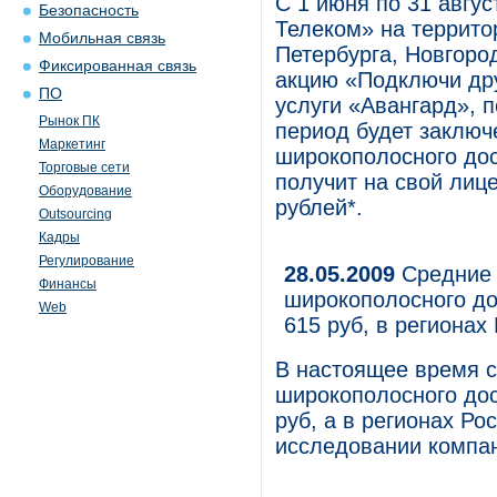
С 1 июня по 31 авгу
Безопасность
Телеком» на террито
Мобильная связь
Петербурга, Новгоро
Фиксированная связь
акцию «Подключи дру
ПО
услуги «Авангард», 
Рынок ПК
период будет заключ
Маркетинг
широкополосного дос
Торговые сети
получит на свой лице
Оборудование
рублей*.
Outsourcing
Кадры
Регулирование
28.05.2009
Средние 
Финансы
широкополосного до
Web
615 руб, в регионах
В настоящее время с
широкополосного дос
руб, а в регионах Ро
исследовании компа