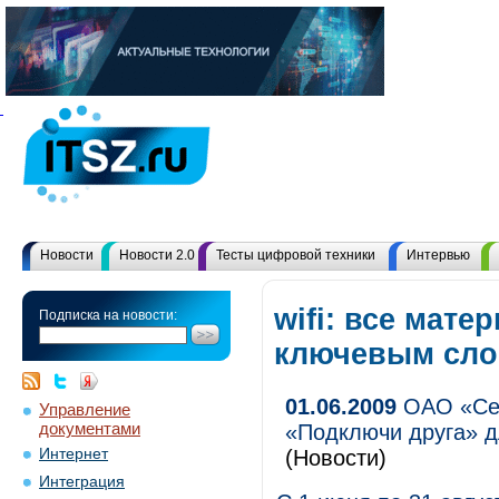
Новости
Новости 2.0
Тесты цифровой техники
Интервью
wifi: все мате
Подписка на новости:
ключевым сл
01.06.2009
ОАО «Сев
Управление
документами
«Подключи друга» д
Интернет
(Новости)
Интеграция