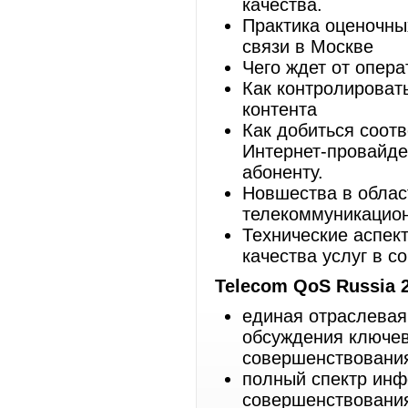
качества.
Практика оценочны
связи в Москве
Чего ждет от опера
Как контролироват
контента
Как добиться соот
Интернет-провайде
абоненту.
Новшества в облас
телекоммуникацион
Технические аспек
качества услуг в с
Telecom QoS Russia 
единая отраслева
обсуждения ключев
совершенствования
полный спектр инф
совершенствования