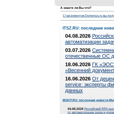
А знаете ли Вы что?
Став клиентом Domenus.ru вы п
ITSZ.RU: последние нов
04.08.2026
Российск
автоматизации зада
03.07.2026
Системны
отечественные ОС д
18.06.2026
ГК «ЭОС»
«Весенний документ
16.06.2026
От децен
service: эксперты 
данных
MSKIT.RU: последние новости Мо
04.08.2026
Российский RPA-рын
от автоматизации задач к упр