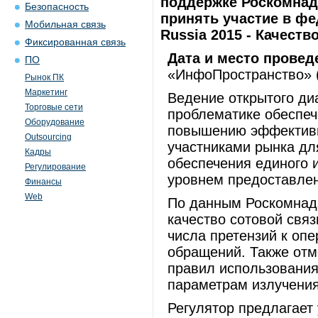
поддержке Роскомнад
Безопасность
принять участие в ф
Мобильная связь
Russia 2015 - Качест
Фиксированная связь
Дата и место провед
ПО
«ИнфоПространство» (М
Рынок ПК
Маркетинг
Ведение открытого ди
Торговые сети
проблематике обеспече
Оборудование
повышению эффективн
Outsourcing
участниками рынка дл
Кадры
обеспечения единого 
Регулирование
уровнем предоставлен
Финансы
Web
По данным Роскомнадз
качество сотовой связ
числа претензий к оп
обращений. Также отм
правил использования
параметрам излучения
Регулятор предлагает