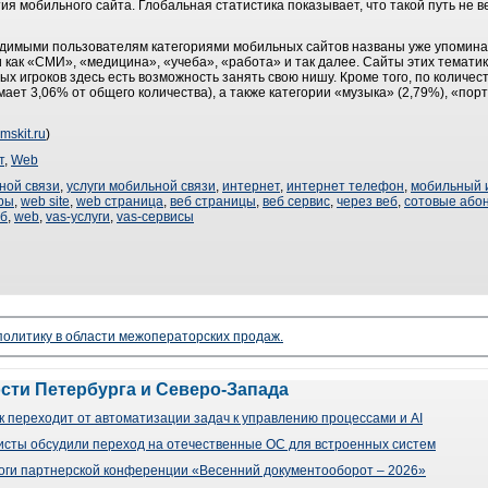
ия мобильного сайта. Глобальная статистика показывает, что такой путь не 
димыми пользователям категориями мобильных сайтов названы уже упомина
и как «СМИ», «медицина», «учеба», «работа» и так далее. Сайты этих темат
вых игроков здесь есть возможность занять свою нишу. Кроме того, по количе
мает 3,06% от общего количества), а также категории «музыка» (2,79%), «порт
mskit.ru
)
т
,
Web
ной связи
,
услуги мобильной связи
,
интернет
,
интернет телефон
,
мобильный 
ры
,
web site
,
web страница
,
веб страницы
,
веб сервис
,
через веб
,
сотовые або
еб
,
web
,
vas-услуги
,
vas-сервисы
 политику в области межоператорских продаж.
ости Петербурга и Северо-Запада
 переходит от автоматизации задач к управлению процессами и AI
сты обсудили переход на отечественные ОС для встроенных систем
оги партнерской конференции «Весенний документооборот – 2026»