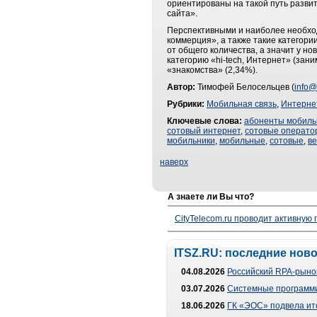
ориентированы на такой путь развит
сайта».
Перспективными и наиболее необхо
коммерция», а также такие категори
от общего количества, а значит у но
категорию «hi-tech, Интернет» (зани
«знакомства» (2,34%).
Автор:
Тимофей Белосельцев (
info@
Рубрики:
Мобильная связь
,
Интерне
Ключевые слова:
абоненты мобиль
сотовый интернет
,
сотовые операто
мобильники
,
мобильные
,
сотовые
,
в
наверх
А знаете ли Вы что?
CityTelecom.ru проводит активную
ITSZ.RU: последние нов
04.08.2026
Российский RPA-рынок
03.07.2026
Системные программи
18.06.2026
ГК «ЭОС» подвела ит