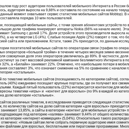
рошлом году рост аудитории пользователей мобильного Интернета в России б
ось, аудитория выросла на 9,88% и составила по состоянию на начало текущ
данный момент охватывает сервис статистики мобильных сайтов Mobtop). В на
составляла порядка 10 млн пользователей.
и, посещающей мобильные сайты, с точки зрения абонентских устройств по в
ольшую долю трафика генерируют аппараты Nokia (66% на начало июля). Эта
имает Samsung с долей 17%. Доля устройств этого производителя выросла н
(8%), а на четвертом LG (4%). Слабые позиции Apple (2%) говорят о том, что
сией сайта или приложением. Кстати, также 2% приходится, по данным иссл
тории посетителей мобильных сайтов по операторам связи (трафик по опера
овых операторов «большой тройки» в течение четырех месяцев зимне-весенне
юля совокупная доля этих операторов увеличилась до 89%. В частности, дол
 достигнут за счет массовой рекламной кампании безлимитного Интернета в 
 32%, а «Билайн» занимает 22%. Отмечено, что наибольшие потери в мобиль
вания составляет 3%, что означает снижение на 5% по сравнению с началом 
атегории «остальные».
й по тематике мобильных сайтов (посещаемость по категориям сайтов), согл
ель (40%) ежедневно посещает крупные порталы, где он получает все свежие
узьями. Каждый пятый пользователь (22%) интересуется контентом для моб
есны тематики «игры» и «контент для взрослых» (по 9% в каждой из категор
 на долю категории «остальные».
 сайтов различных тематик, в исследовании приводится следующая статистик
к, по количеству сайтов на долю сайтов категории «для взрослых» приходитс
 занимают 13,85%, а сайты в категории «контент для мобильных устройств» 
подпадающие под категорию «халява» занимают 9,44% от общего количества, 
 из категории «интернет-коммерция» (5,04%). Относительно такого распред
и отмечено: «Новым сайтам легче собрать первичную аудиторию имея сомнит
влен файлами для взрослых, бесплатными или пиратскими программами. Мно