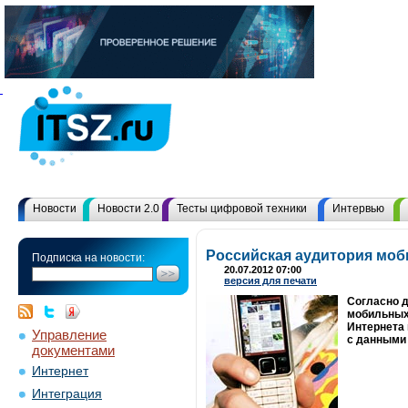
Новости
Новости 2.0
Тесты цифровой техники
Интервью
Российская аудитория моб
Подписка на новости:
20.07.2012 07:00
версия для печати
Согласно д
мобильных 
Интернета 
Управление
с данными 
документами
Интернет
Интеграция