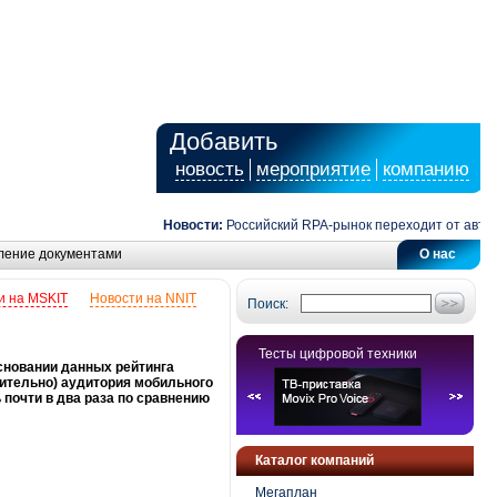
Добавить
новость
мероприятие
компанию
Новости:
Российский RPA-рынок переходит от автомат
ление документами
О нас
и на MSKIT
Новости на NNIT
Поиск:
Тесты цифровой техники
сновании данных рейтинга
чительно) аудитория мобильного
 почти в два раза по сравнению
Каталог компаний
Мегаплан