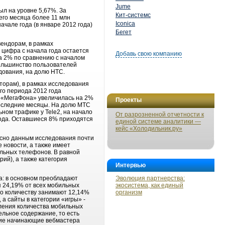
Jume
ыл на уровне 5,67%. За
Кит-системс
его месяца более 11 млн
Iconica
чале года (в январе 2012 года)
Бегет
ендорам, в рамках
 цифра с начала года остается
Добавь свою компанию
а 2% по сравнению с началом
 большинство пользователей
едования, на долю HTC.
торам), в рамках исследования
го периода 2012 года
я «МегаФона» увеличилась на 2%
Проекты
последние месяцы. На долю МТС
ном трафике у Tele2, на начало
От разрозненной отчетности к
года. Оставшиеся 8% приходятся
единой системе аналитики —
кейс «Холодильник.ру»
асно данным исследования почти
 новости, а также имеет
ильных телефонов. В равной
ий), а также категория
Интервью
а: в основном преобладают
Эволюция партнерства:
я 24,19% от всех мобильных
экосистема, как единый
по количеству занимают 12,14%
организм
а сайты в категории «игры» -
еления количества мобильных
ельное содержание, то есть
гие начинающие вебмастера