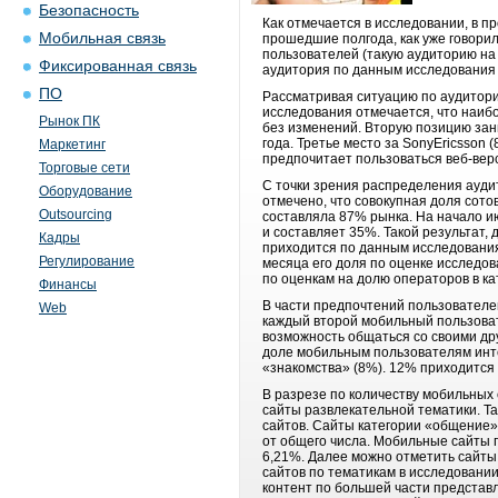
Безопасность
Как отмечается в исследовании, в п
Мобильная связь
прошедшие полгода, как уже говорил
пользователей (такую аудиторию на 
Фиксированная связь
аудитория по данным исследования 
ПО
Рассматривая ситуацию по аудитори
исследования отмечается, что наиб
Рынок ПК
без изменений. Вторую позицию зан
года. Третье место за SonyEricsson 
Маркетинг
предпочитает пользоваться веб-вер
Торговые сети
С точки зрения распределения ауди
Оборудование
отмечено, что совокупная доля сот
Outsourcing
составляла 87% рынка. На начало и
и составляет 35%. Такой результат,
Кадры
приходится по данным исследования
Регулирование
месяца его доля по оценке исследо
по оценкам на долю операторов в к
Финансы
В части предпочтений пользователе
Web
каждый второй мобильный пользоват
возможность общаться со своими др
доле мобильным пользователям интер
«знакомства» (8%). 12% приходится
В разрезе по количеству мобильных
сайты развлекательной тематики. Та
сайтов. Сайты категории «общение»
от общего числа. Мобильные сайты 
6,21%. Далее можно отметить сайты
сайтов по тематикам в исследовани
контент по большей части предста