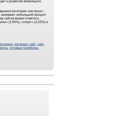
ведет к развитию мобильного
вшаяся категория «интернет-
ик занимают небольшой процент
ству сайтов можно отметить
алы» (2,56%), «спорт» (2,43%) и
интернет
,
интернет сайт
,
сайт
,
ненты
,
сотовые телефоны
,