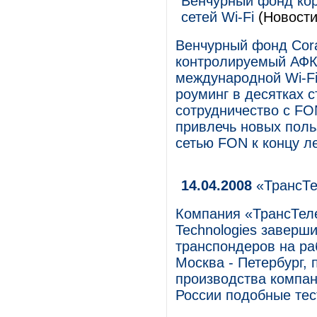
Венчурный фонд кор
сетей Wi-Fi
(Новости
Венчурный фонд Cora
контролируемый АФК
международной Wi-Fi
роуминг в десятках с
сотрудничество с FO
привлечь новых поль
сетью FON к концу ле
14.04.2008
«ТрансТе
Компания «ТрансТеле
Technologies заверш
транспондеров на ра
Москва - Петербург,
производства компан
России подобные тес