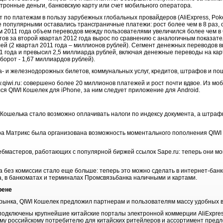
ронные деньги, банковскую карту или счет мобильного оператора.
 по платежам в пользу зарубежных глобальных провайдеров (AliExpress, Pokers
е популярными оставались трансграничные платежи: рост более чем в 8 раз,
м 2011 года объем переводов между пользователями увеличился более чем в 
тов за второй квартал 2012 года вырос по сравнению с аналогичным показат
ей (2 квартал 2011 года – миллионов рублей). Сегмент денежных переводов вы
 года и превысил 2,5 миллиарда рублей, включая денежные переводы на карт
оборот - 1,67 миллиардов рублей).
- и железнодорожных билетов, коммунальных услуг, кредитов, штрафов и по
qiwi.ru: совершено более 20 миллионов платежей и рост почти вдвое.
Из мо
я QIWI Кошелек для iPhone, за ним следует приложение для Android.
 Кошелька стало возможно оплачивать налоги по индексу документа, а штраф
а Матрикс была организована возможность моментального пополнения QIWI
бмастеров, работающих с популярной биржей ссылок Sape.ru: теперь они мог
 без комиссии стало еще больше: теперь это можно сделать в интернет-ба
, в банкоматах и терминалах Промсвязьбанка наличными и картами.
рене
рынка, QIWI Кошелек предложил партнерам и пользователям массу удобных 
подключены крупнейшие китайские порталы электронной коммерции AliExpress.c
му российскому потребителю для китайских ритейлеров и ассортимент пред