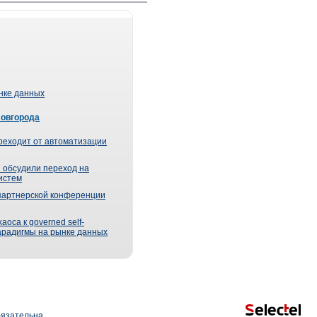
ынке данных
Новгорода
реходит от автоматизации
 обсудили переход на
истем
партнерской конференции
оса к governed self-
парадигмы на рынке данных
язательна