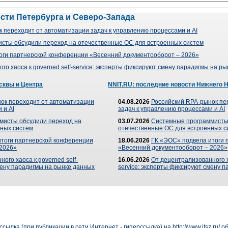
ости Петербурга и Северо-Запада
 переходит от автоматизации задач к управлению процессами и AI
сты обсудили переход на отечественные ОС для встроенных систем
оги партнерской конференции «Весенний документооборот – 2026»
го хаоса к governed self-service: эксперты фиксируют смену парадигмы на р
сквы и Центра
NNIT.RU: последние новости Нижнего 
ок переходит от автоматизации
04.08.2026
Российский RPA-рынок пе
 и AI
задач к управлению процессами и AI
мисты обсудили переход на
03.07.2026
Системные программисты
ных систем
отечественные ОС для встроенных с
итоги партнерской конференции
18.06.2026
ГК «ЭОС» подвела итоги 
 2026»
«Весенний документооборот – 2026»
ого хаоса к governed self-
16.06.2026
От децентрализованного ха
мену парадигмы на рынке данных
service: эксперты фиксируют смену 
сылка (при публикации в сети Интернет - гиперссылка) на
http://www.itsz.ru/
об