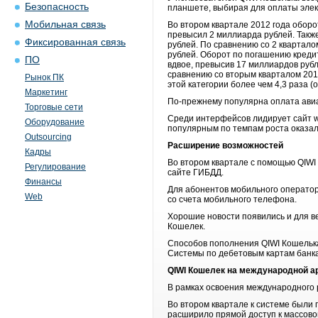
Безопасность
планшете, выбирая для оплаты элект
Мобильная связь
Во втором квартале 2012 года оборот
превысил 2 миллиарда рублей. Такж
Фиксированная связь
рублей. По сравнению со 2 квартало
рублей. Оборот по погашению креди
ПО
вдвое, превысив 17 миллиардов рубл
сравнению со вторым кварталом 2011
Рынок ПК
этой категории более чем 4,3 раза (
Маркетинг
По-прежнему популярна оплата авиа
Торговые сети
Среди интерфейсов лидирует сайт w.
Оборудование
популярным по темпам роста оказалс
Outsourcing
Расширение возможностей
Кадры
Во втором квартале с помощью QIWI
Регулирование
сайте ГИБДД.
Финансы
Для абонентов мобильного оператор
Web
со счета мобильного телефона.
Хорошие новости появились и для ве
Кошелек.
Способов пополнения QIWI Кошелька
Системы по дебетовым картам банка
QIWI
Кошелек на международной а
В рамках освоения международного 
Во втором квартале к системе были 
расширило прямой доступ к массово