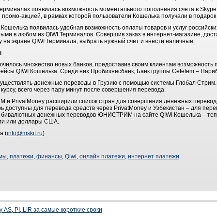
I Терминалах появилась возможность моментального пополнения счета в Skyp
ромо-акцией, в рамках которой пользователи Кошелька получали в подарок
 Кошелька появилась удобная возможность оплаты товаров и услуг российски
ыми в любом из QIWI Терминалов. Совершив заказ в интернет-магазине, дост
 на экране QIWI Терминала, выбрать нужный счет и внести наличные.
ы
ючилось множество новых банков, предоставив своим клиентам возможность 
йсы QIWI Кошелька. Среди них Пробизнесбанк, Банк группы Cetelem – Париб
уществлять денежные переводы в Грузию с помощью системы Глобал Стрим.
курсу, всего через пару минут после совершения перевода.
и PrivatMoney расширили список стран для совершения денежных переводо
рь доступны для перевода средств через PrivatMoney и Узбекистан – для пе
 бивалютных денежных переводов ЮНИСТРИМ на сайте QIWI Кошелька – теп
ли или доллары США.
а (
info@mskit.ru
)
емы
,
платежи
,
финансы
,
Qiwi
,
онлайн платежи
,
интернет платежи
 AS, PI, LIR за самые короткие сроки