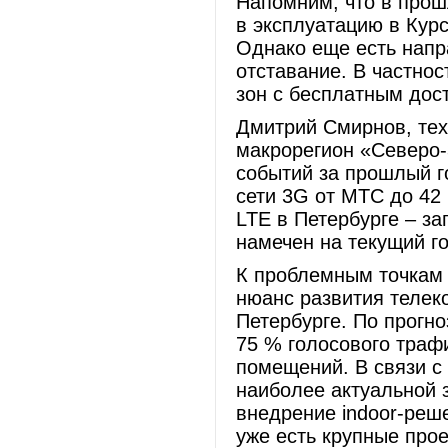
Напомним, что в прош
в эксплуатацию в Курс
Однако еще есть напр
отставание. В частнос
зон с бесплатным дост
Дмитрий Смирнов, те
макрорегион «Северо-
событий за прошлый г
сети 3G от МТС до 42 
LTE в Петербурге – з
намечен на текущий го
К проблемным точкам 
нюанс развития телек
Петербурге. По прогно
75 % голосового траф
помещений. В связи с
наиболее актуальной 
внедрение indoor-реш
уже есть крупные про