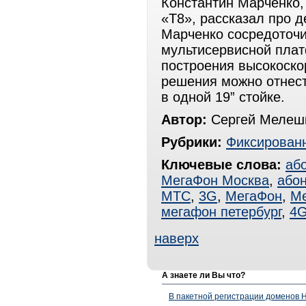
Константин Марченко,
«Т8», рассказал про 
Марченко сосредоточи
мультисервисной плат
построения высокоск
решения можно отнести
в одной 19” стойке.
Автор:
Сергей Мелешк
Рубрики:
Фиксированн
Ключевые слова:
аб
МегаФон Москва
,
абон
МТС
,
3G
,
МегаФон
,
Ме
мегафон петербург
,
4
наверх
А знаете ли Вы что?
В пакетной регистрации доменов H