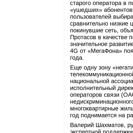
старого оператора в 
«ушедших» абонентов
пользователей выбира
сравнительно низкие ц
покинувшие сеть, объ
Протасов в качестве 
значительное развити
4G от «МегаФона» поя
года.
Еще одну зону «негати
телекоммуникационно
национальной ассоциа
исполнительный дире
операторов связи (ОА
недискриминационного
многоквартирные жилы
год поднимается на р
Валерий Шахматов, ру
экспертной поддержки