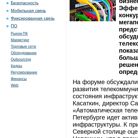
бизне
Безопасность
Эффек
Мобильная связь
конку
Фиксированная связь
мегап
ПО
предс
Рынок ПК
обсуд
Маркетинг
телек
Торговые сети
показ
Оборудование
больш
Outsourcing
решен
Кадры
опред
Регулирование
Финансы
На форуме обсуждали
Web
развития телекоммуни
состояния инфраструк
Касаткин, директор Са
«Автоматическая теле
Петербурге идет акти
инфраструктуры. К пр
Северной столице оце