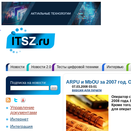
Новости
Новости 2.0
Тесты цифровой техники
Интервью
ARPU и MbOU за 2007 год. 
Подписка на новости:
07.03.2008 03:01
версия для печати
Оператор с
2008 года.
Кроме того
Управление
для операт
документами
Интернет
Интеграция