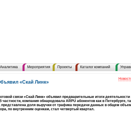
Аналитика
Мероприятия
Проекты
Каталог компаний
Управ
Новост
Объявил «Скай Линк»
отовой связи «Скай Линк» объявил предварительные итоги деятельности к
 В частности, компания обнародовала ARPU абонентов как в Петербурге, та
, представлена доля выручки от трафика передачи данных в общем объе
ора, по внутренним оценкам, стал четвертый квартал.