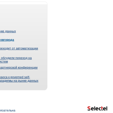
ынке данных
Новгорода
реходит от автоматизации
 обсудили переход на
истем
партнерской конференции
оса к governed self-
парадигмы на рынке данных
язательна