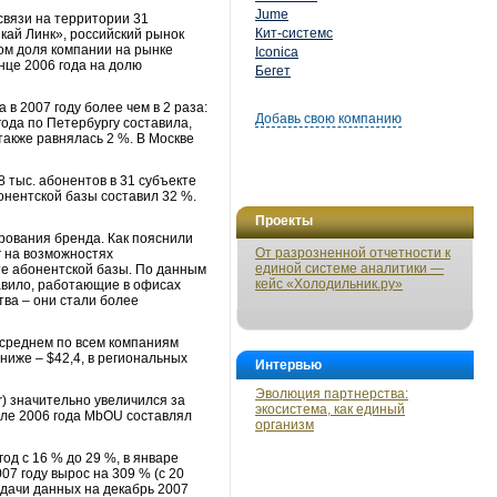
Jume
связи на территории 31
Кит-системс
Скай Линк», российский рынок
том доля компании на рынке
Iconica
онце 2006 года на долю
Бегет
 в 2007 году более чем в 2 раза:
Добавь свою компанию
 года по Петербургу составила,
также равнялась 2 %. В Москве
 тыс. абонентов в 31 субъекте
абонентской базы составил 32 %.
Проекты
рования бренда. Как пояснили
От разрозненной отчетности к
г на возможностях
единой системе аналитики —
те абонентской базы. По данным
кейс «Холодильник.ру»
равило, работающие в офисах
тва – они стали более
в среднем по всем компаниям
ниже – $42,4, в региональных
Интервью
Эволюция партнерства:
) значительно увеличился за
экосистема, как единый
чале 2006 года MbOU составлял
организм
од с 16 % до 29 %, в январе
7 году вырос на 309 % (с 20
едачи данных на декабрь 2007