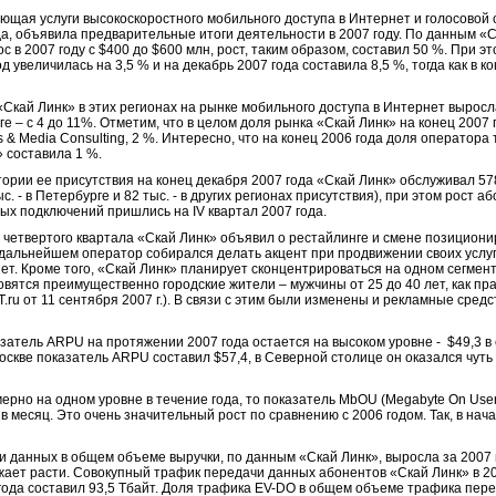
ющая услуги высокоскоростного мобильного доступа в Интернет и голосовой 
ода, объявила предварительные итоги деятельности в 2007 году. По данным «
 в 2007 году с $400 до $600 млн, рост, таким образом, составил 50 %. При э
д увеличилась на 3,5 % и на декабрь 2007 года составила 8,5 %, тогда как в к
«Скай Линк» в этих регионах на рынке мобильного доступа в Интернет выросла
рге – с 4 до 11%. Отметим, что в целом доля рынка «Скай Линк» на конец 2007
& Media Consulting, 2 %. Интересно, что на конец 2006 года доля оператора 
» составила 1 %.
ории ее присутствия на конец декабря 2007 года «Скай Линк» обслуживал 578
тыс. - в Петербурге и 82 тыс. - в других регионах присутствия), при этом рост 
вых подключений пришлись на IV квартал 2007 года.
 четвертого квартала «Скай Линк» объявил о рестайлинге и смене позициони
в дальнейшем оператор собирался делать акцент при продвижении своих услу
ет. Кроме того, «Скай Линк» планирует сконцентрироваться на одном сегмен
вятся преимущественно городские жители – мужчины от 25 до 40 лет, как п
.ru от 11 сентября 2007 г.). В связи с этим были изменены и рекламные средс
азатель ARPU на протяжении 2007 года остается на высоком уровне - $49,3 
оскве показатель ARPU составил $57,4, в Северной столице он оказался чуть 
рно на одном уровне в течение года, то показатель MbOU (Megabyte On User
 в месяц. Это очень значительный рост по сравнению с 2006 годом. Так, в на
 данных в общем объеме выручки, по данным «Скай Линк», выросла за 2007 г
ает расти. Совокупный трафик передачи данных абонентов «Скай Линк» в 200
8 года составил 93,5 Тбайт. Доля трафика EV-DO в общем объеме трафика пер