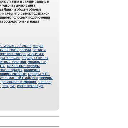
рисутствия и ставим задачу в
 и удвоить долю рынка
кай Линк» в общем объеме
считаем, что рынок подвижной
х широкополосных подключений
нии сосредоточены наши
ки мобильной связи
,
услуги
ьной связи россии
,
сотовая
аркетинг товара
,
маркетинг
ифы МегаФон
,
тарифы SkyLink
,
митный МегаФон
,
мобильные
МТС
,
мобильные тарифы
,
 связь тарифы
,
абоненты
тарифы сотовые
,
тарифы МТС
,
безлимитный СкайЛинк
,
тарифы
,
рекламная кампания
,
outdoors
,
,
sms
,
смс
,
санкт петербург
,