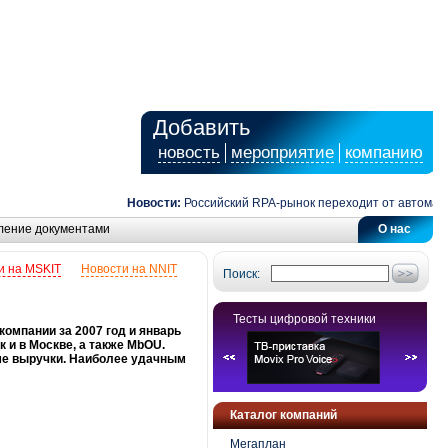
Добавить
новость
мероприятие
компанию
Новости:
Российский RPA-рынок переходит от автоматизац
ление документами
О нас
и на MSKIT
Новости на NNIT
Поиск:
Тесты цифровой техники
омпании за 2007 год и январь
к и в Москве, а также MbOU.
ме выручки. Наиболее удачным
Каталог компаний
Мегаплан