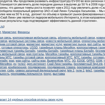
продуктов. Мы продолжим развивать инфраструктуру EV-DO во всех регионах п
Планируется увеличить долю передачи данных в выручке до 50 % в 2008 году
рены, что данные темпы роста позволят нам к 2011 году увеличить долю «С
 сообщила генеральный директор ЗАО «Скай Линк» Гульнара Хасьянова. – Мы 
олее чем на 50 % в год, догонит по объему и превысит рынок фиксированны
я «Скай Линк» уже является лидером мобильного Интернета, в этом направле
шные результаты года подтверждают эффективность данной стратегии».
.ru
)
т
,
Маркетинг
,
Финансы
ая связь
,
корпоративная мобильная связь
,
абоненты мобильной связи
,
новин
связи
,
мобильные системы связи
,
новости мобильной связи
,
операторы мобил
инки сотовой связи
,
маркетинг
,
маркетинг услуг
,
маркетинг рынок
,
вап сайты
,
м
,
сотовые операторы
,
USSD
,
тарифные планы МегаФон
,
корпоративные тар
лимитные тарифы Билайн
,
тарифы Билайн
,
тарифные планы Билайн
,
безли
ы мобильной связи
,
wap порталы
,
МегаФон тарифы
,
корпоративные тарифы 
аны МТС
,
тарифы сотовой связи
,
корпоративный МТС
,
МТС тарифы
,
сотовая
илайн
,
wap
,
wap сайты
,
сайты wap
,
ВымпелКом
,
МТС
,
3G
,
EDGE
,
GPRS
,
GSM
,
МегаФон
,
ev
,
теле2
,
gprs интернет
,
Скай Линк тарифы
,
безлимитный SkyLink
,
иятия
,
конференция
,
продвижение
,
продвижение товара
,
рекламная компания
елия
,
сзфо
,
северо западный федеральный округ
,
tele 2
,
теле 2
,
tele2
,
тарифы
льность
,
программы лояльности
,
бонус
,
выставка
агает 14 удобных способов оплаты своих услуг.