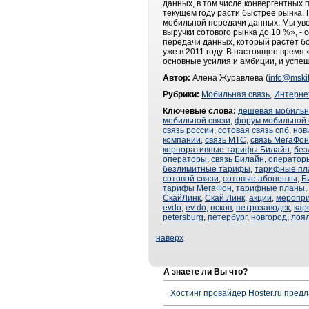
данных, в том числе конвергентных 
текущем году расти быстрее рынка. 
мобильной передачи данных. Мы уве
выручки сотового рынка до 10 %», -
передачи данных, который растет б
уже в 2011 году. В настоящее врем
основные усилия и амбиции, и успе
Автор:
Алена Журавлева (
info@mskit
Рубрики:
Мобильная связь
,
Интерне
Ключевые слова:
дешевая мобильн
мобильной связи
,
форум мобильной 
связь россии
,
сотовая связь спб
,
нов
компании
,
связь МТС
,
связь МегаФон
корпоративные тарифы Билайн
,
без
операторы
,
связь Билайн
,
оператор
безлимитные тарифы
,
тарифные пл
сотовой связи
,
сотовые абоненты
,
Б
тарифы МегаФон
,
тарифные планы
,
СкайЛинк
,
Скай Линк
,
акции
,
меропр
evdo
,
ev do
,
псков
,
петрозаводск
,
кар
petersburg
,
петербург
,
новгород
,
лоя
наверх
А знаете ли Вы что?
Хостинг провайдер Hoster.ru предл