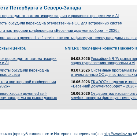
ости Петербурга и Северо-Запада
 переходит от автоматизации задач к управлению процессами и AI
сты обсудили переход на отечественные ОС для встроенных систем
оги партнерской конференции «Весенний документооборот – 2026»
го хаоса к governed self-service: эксперты фиксируют смену парадигмы на р
сквы и Центра
NNIT.RU: последние новости Нижнего 
ок переходит от автоматизации
04.08.2026
Российский RPA-рынок пе
 и AI
задач к управлению процессами и AI
мисты обсудили переход на
03.07.2026
Системные программисты
ных систем
отечественные ОС для встроенных с
итоги партнерской конференции
18.06.2026
ГК «ЭОС» подвела итоги 
 2026»
«Весенний документооборот – 2026»
ого хаоса к governed self-
16.06.2026
От децентрализованного ха
мену парадигмы на рынке данных
service: эксперты фиксируют смену 
сылка (при публикации в сети Интернет - гиперссылка) на
http://www.itsz.ru/
об