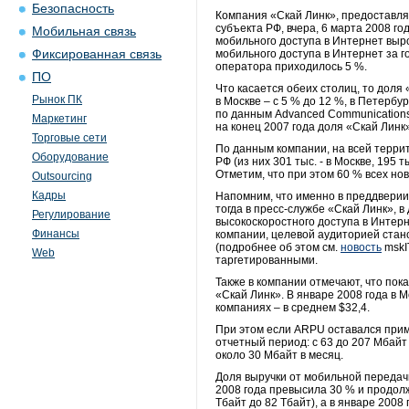
Безопасность
Компания «Скай Линк», предоставля
субъекта РФ, вчера, 6 марта 2008 г
Мобильная связь
мобильного доступа в Интернет вырос
Фиксированная связь
мобильного доступа в Интернет за го
оператора приходилось 5 %.
ПО
Что касается обеих столиц, то доля 
Рынок ПК
в Москве – с 5 % до 12 %, в Петербу
по данным Advanced Communications 
Маркетинг
на конец 2007 года доля «Скай Линк
Торговые сети
По данным компании, на всей террит
Оборудование
РФ (из них 301 тыс. - в Москве, 195 
Отметим, что при этом 60 % всех но
Outsourcing
Кадры
Напомним, что именно в преддверии
тогда в пресс-службе «Скай Линк», 
Регулирование
высокоскоростного доступа в Интерн
Финансы
компании, целевой аудиторией стано
(подробнее об этом см.
новость
mskIT
Web
таргетированными.
Также в компании отмечают, что пок
«Скай Линк». В январе 2008 года в М
компаниях – в среднем $32,4.
При этом если ARPU оставался приме
отчетный период: с 63 до 207 Мбайт
около 30 Мбайт в месяц.
Доля выручки от мобильной передачи
2008 года превысила 30 % и продолж
Тбайт до 82 Тбайт), а в январе 200