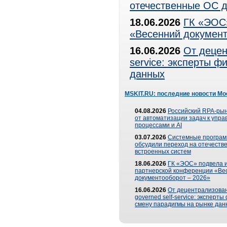
отечественные ОС д
18.06.2026
ГК «ЭОС»
«Весенний документ
16.06.2026
От децен
service: эксперты 
данных
MSKIT.RU: последние новости Мо
04.08.2026
Российский RPA-рын
от автоматизации задач к упр
процессами и AI
03.07.2026
Системные програ
обсудили переход на отечеств
встроенных систем
18.06.2026
ГК «ЭОС» подвела и
партнерской конференции «Ве
документооборот – 2026»
16.06.2026
От децентрализован
governed self-service: эксперт
смену парадигмы на рынке дан