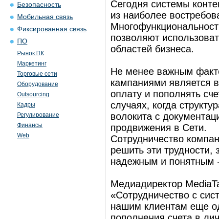
Сегодня системы конте
Безопасность
из наиболее востребов
Мобильная связь
Многофункциональность
Фиксированная связь
позволяют использоват
ПО
областей бизнеса.
Рынок ПК
Маркетинг
Не менее важным факт
Торговые сети
кампаниями является в
Оборудование
оплату и пополнять сч
Outsourcing
случаях, когда структу
Кадры
волокита с документац
Регулирование
Финансы
продвижения в Сети.
Web
Сотрудничество компан
решить эти трудности,
надежным и понятным 
Медиадиректор MediaTa
«Сотрудничество с сис
нашим клиентам еще о
пополнения счета в лич