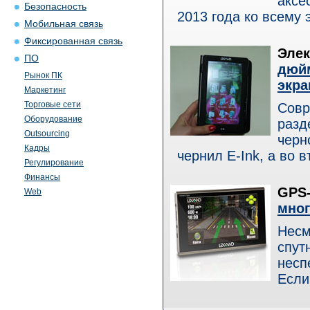
аксе
Безопасность
2013 года ко всему э
Мобильная связь
Фиксированная связь
Элек
ПО
дюйм
Рынок ПК
экр
Маркетинг
Торговые сети
Совр
Оборудование
разд
Outsourcing
черн
Кадры
чернил E-Ink, а во вт
Регулирование
Финансы
GPS-
Web
мног
Несм
спут
несп
Если 