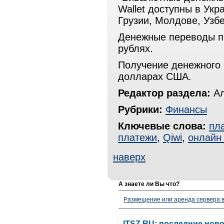
Wallet доступны в Укр
Грузии, Молдове, Узб
Денежные переводы по
рублях.
Получение денежного 
долларах США.
Редактор раздела:
Ал
Рубрики:
Финансы
Ключевые слова:
пл
платежи
,
Qiwi
,
онлайн
наверх
А знаете ли Вы что?
Размещение или аренда сервера в
ITSZ.RU: последние нов