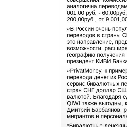
аналогична переводам 
001,00 руб. - 60,00руб,
200,00руб., от 9 001,0
«В России очень попу
переводов в страны С
это направление, пре
возможности, расширя
географию получения 
президент КИВИ Банка
«PrivatMoney, к приме
перевода денег из Ро
сервис бивалютных пер
стран СНГ доллар США
валютой. Благодаря е
QIWI также выгодны, к
Дмитрий Барбаянов, р
мигрантов и персонал
*Бивалютные денежные