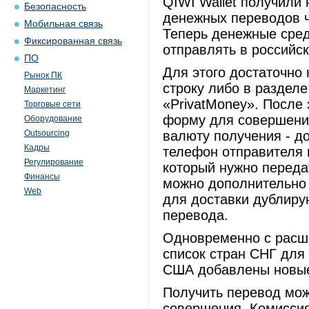
QIWI Wallet получили
Безопасность
денежных переводов ч
Мобильная связь
Теперь денежные сред
Фиксированная связь
отправлять в российс
ПО
Для этого достаточно 
Рынок ПК
строку либо в раздел
Маркетинг
«PrivatMoney». После
Торговые сети
форму для совершения
Оборудование
Outsourcing
валюту получения - д
Кадры
телефон отправителя 
Регулирование
который нужно переда
Финансы
можно дополнительно 
Web
для доставки дублир
перевода.
Одновременно с расш
список стран СНГ для
США добавлены новые
Получить перевод мож
совершения. Комиссия