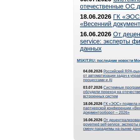
отечественные ОС д
18.06.2026
ГК «ЭОС»
«Весенний документ
16.06.2026
От децен
service: эксперты 
данных
MSKIT.RU: последние новости Мо
04.08.2026
Российский RPA-рын
от автоматизации задач к упр
процессами и AI
03.07.2026
Системные програ
обсудили переход на отечеств
встроенных систем
18.06.2026
ГК «ЭОС» подвела и
партнерской конференции «Ве
документооборот – 2026»
16.06.2026
От децентрализован
governed self-service: эксперт
смену парадигмы на рынке дан