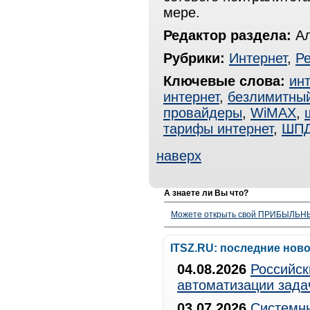
мере.
Редактор раздела:
Ал
Рубрики:
Интернет
,
Р
Ключевые слова:
ин
интернет
,
безлимитный
провайдеры
,
WiMAX
,
тарифы интернет
,
ШП
наверх
А знаете ли Вы что?
Можете открыть свой ПРИБЫЛЬНЫЙ
ITSZ.RU: последние нов
04.08.2026
Российск
автоматизации зада
03.07.2026
Системны