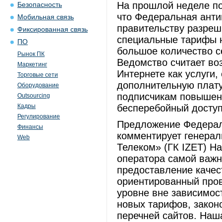
На прошлой неделе п
Безопасность
что Федеральная ант
Мобильная связь
правительству разреш
Фиксированная связь
специальные тарифы н
ПО
большое количество се
Рынок ПК
Ведомство считает в
Маркетинг
Интернете как услуги,
Торговые сети
дополнительную плату
Оборудование
подписчикам повышен
Outsourcing
Кадры
бесперебойный доступ
Регулирование
Предложение Федера
Финансы
комментирует генерал
Web
Телеком» (ГК IZET) Н
оператора самой важн
предоставление качес
ориентированный пров
уровне вне зависимос
новых тарифов, закон
перечней сайтов. Наша