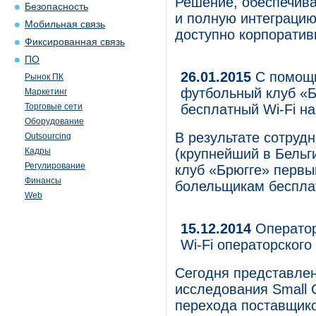
Решение, обеспечив
Безопасность
и полную интеграцию 
Мобильная связь
доступно корпоратив
Фиксированная связь
ПО
26.01.2015
С помощь
Рынок ПК
футбольный клуб «Б
Маркетинг
Торговые сети
бесплатный Wi-Fi н
Оборудование
В результате сотрудн
Outsourcing
Кадры
(крупнейший в Бельг
Регулирование
клуб «Брюгге» первы
Финансы
болельщикам бесплат
Web
15.12.2014
Оператор
Wi-Fi операторского
Сегодня представлен
исследования Small C
перехода поставщико