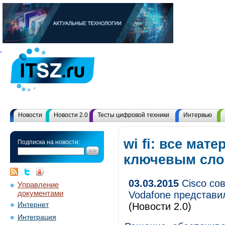
Новости
Новости 2.0
Тесты цифровой техники
Интервью
wi fi: все мат
Подписка на новости:
ключевым сл
03.03.2015
Cisco сов
Управление
документами
Vodafone представи
Интернет
(Новости 2.0)
Интеграция