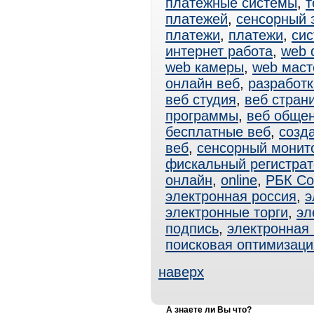
платежные системы
,
т
платежей
,
сенсорный 
платежи
,
платежи
,
си
интернет работа
,
web 
web камеры
,
web маст
онлайн веб
,
разработк
веб студия
,
веб стран
программы
,
веб обще
бесплатные веб
,
созд
веб
,
сенсорный монит
фискальный регистрат
онлайн
,
online
,
РБК Со
электронная россия
,
э
электронные торги
,
эл
подпись
,
электронная
поисковая оптимизаци
наверх
А знаете ли Вы что?