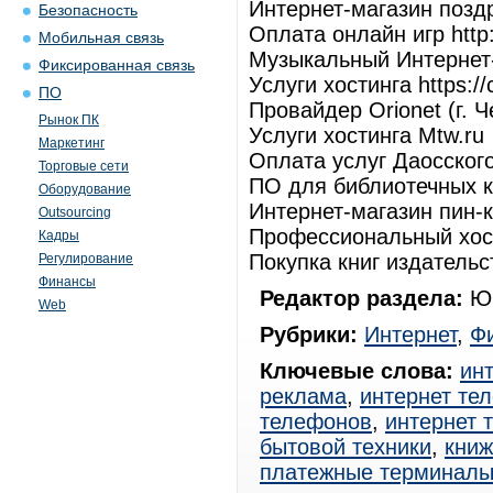
Интернет-магазин поздра
Безопасность
Оплата онлайн игр http:/
Мобильная связь
Музыкальный Интернет-м
Фиксированная связь
Услуги хостинга https://c
ПО
Провайдер Orionet (г. Ч
Рынок ПК
Услуги хостинга Mtw.ru
Маркетинг
Оплата услуг Даосского
Торговые сети
ПО для библиотечных ко
Оборудование
Интернет-магазин пин-ко
Outsourcing
Профессиональный хости
Кадры
Покупка книг издательст
Регулирование
Финансы
Редактор раздела:
Юр
Web
Рубрики:
Интернет
,
Ф
Ключевые слова:
ин
реклама
,
интернет те
телефонов
,
интернет 
бытовой техники
,
книж
платежные терминал