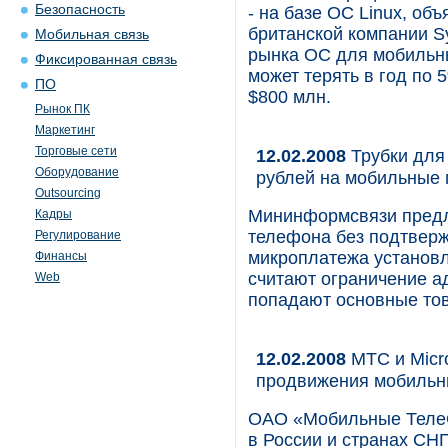
Безопасность
- на базе ОС Linux, об
британской компании S
Мобильная связь
рынка ОС для мобильны
Фиксированная связь
может терять в год по 
ПО
$800 млн.
Рынок ПК
Маркетинг
Торговые сети
12.02.2008
Трубки для
Оборудование
рублей на мобильные
Outsourcing
Мининформсвязи предл
Кадры
телефона без подтверж
Регулирование
микроплатежа установл
Финансы
считают ограничение ад
Web
попадают основные тов
12.02.2008
МТС и Micro
продвижения мобильны
ОАО «Мобильные ТелеС
в России и странах СНГ