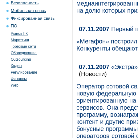
медиаинтегрированны
Безопасность
на долю которых при
Мобильная связь
Фиксированная связь
ПО
07.11.2007
Первый 
Рынок ПК
Маркетинг
«Мегафон» построил 
Торговые сети
Конкуренты обещают
Оборудование
Outsourcing
07.11.2007
«Экстра»
Кадры
Регулирование
(Новости)
Финансы
Оператор сотовой с
Web
новую федеральную 
ориентированную на
сервисов. Она предс
программу, вознагра
контент и другие пр
бонусные программы
операторов сотовой с