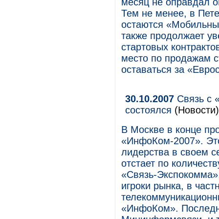
месяц не оправдал о
Тем не менее, в Пет
остаются «Мобильны
также продолжает ув
стартовых контрактов
место по продажам с
оставаться за «Евро
30.10.2007
Связь с 
состоялся
(Новости)
В Москве в конце п
«ИнфоКом-2007». Это
лидерства в своем се
отстает по количеств
«Связь-Экспокомма»,
игроки рынка, в част
телекоммуникационн
«ИнфоКом». Последня