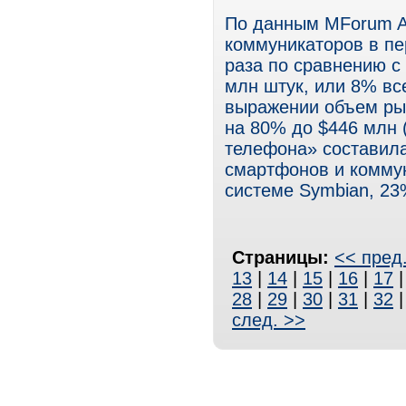
По данным MForum An
коммуникаторов в пе
раза по сравнению с
млн штук, или 8% вс
выражении объем ры
на 80% до $446 млн 
телефона» составила
смартфонов и комму
системе Symbian, 23
Страницы:
<< пред
13
|
14
|
15
|
16
|
17
28
|
29
|
30
|
31
|
32
след. >>