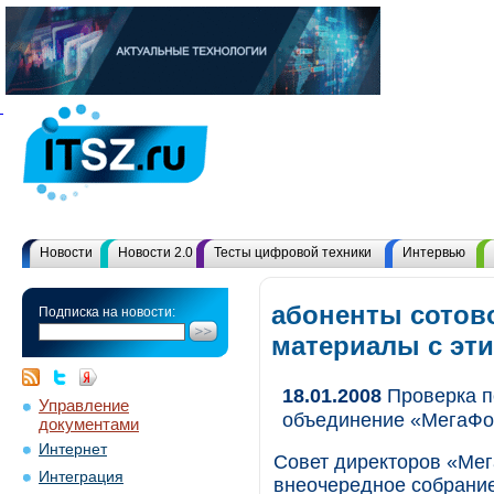
Новости
Новости 2.0
Тесты цифровой техники
Интервью
абоненты сотово
Подписка на новости:
материалы с эт
18.01.2008
Проверка п
Управление
объединение «МегаФо
документами
Интернет
Совет директоров «Ме
Интеграция
внеочередное собрание