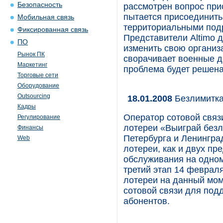
Безопасность
рассмотрен вопрос при
пытается присоединить
Мобильная связь
территориальными подр
Фиксированная связь
Представители Altimo
ПО
изменить свою организа
Рынок ПК
сворачивает военные де
Маркетинг
проблема будет решена
Торговые сети
Оборудование
Outsourcing
18.01.2008
Безлимитка
Кадры
Оператор сотовой связи
Регулирование
лотереи «Выиграй безл
Финансы
Петербурга и Ленингра
Web
лотереи, как и двух пр
обслуживания на одном
третий этап 14 феврал
лотереи на данный мом
сотовой связи для по
абонентов.