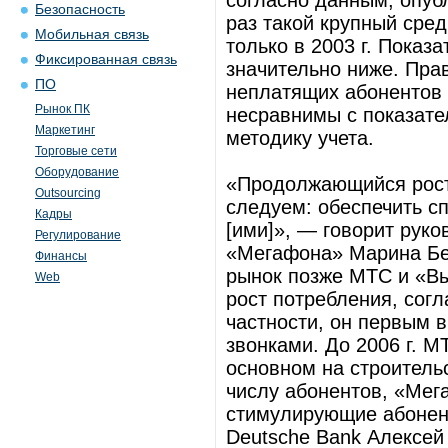
согласно данным, опуб
Безопасность
раз такой крупный сре
Мобильная связь
только в 2003 г. Показ
Фиксированная связь
значительно ниже. Пр
ПО
неплатящих абонентов 
Рынок ПК
несравнимы с показат
Маркетинг
методику учета.
Торговые сети
Оборудование
«Продолжающийся рост
Outsourcing
следуем: обеспечить с
Кадры
[ими]», — говорит рук
Регулирование
«Мегафона» Марина Бе
Финансы
рынок позже МТС и «Вы
Web
рост потребления, сог
частности, он первым 
звонками. До 2006 г. 
основном на строитель
числу абонентов, «Мег
стимулирующие абонент
Deutsche Bank Алексей 