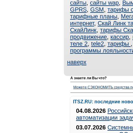
сайты
,
сайты wap
,
Вы
GPRS
,
GSM
,
тарифы 
тарифные планы
,
Мег
интернет
,
Скай Линк т
СкайЛинк
,
тарифы Ск
продвижение
,
кассир
,
теле 2
,
tele2
,
тарифы
программы лояльност
наверх
А знаете ли Вы что?
Можете СЭКОНОМИТЬ средства полу
ITSZ.RU: последние нов
04.08.2026
Российск
автоматизации зада
03.07.2026
Системны