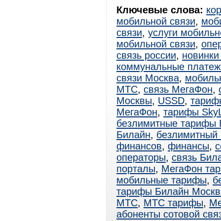
Ключевые слова:
ко
мобильной связи
,
моб
связи
,
услуги мобильн
мобильной связи
,
опе
связь россии
,
новинки
коммунальные платеж
связи Москва
,
мобиль
МТС
,
связь МегаФон
,
Москвы
,
USSD
,
тариф
МегаФон
,
тарифы SkyL
безлимитные тарифы 
Билайн
,
безлимитный
финансов
,
финансы
,
с
операторы
,
связь Бил
порталы
,
МегаФон та
мобильные тарифы
,
б
тарифы Билайн Москв
МТС
,
МТС тарифы
,
Ме
абоненты сотовой свя