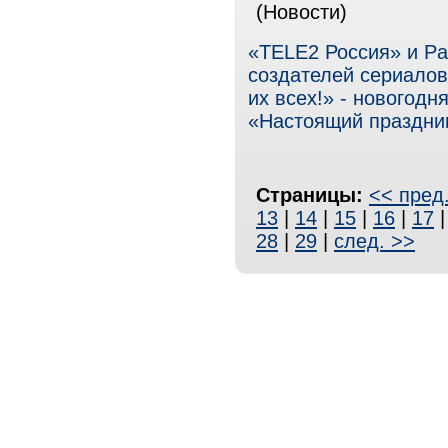
(Новости)
«TELE2 Россия» и Par
создателей сериалов
их всех!» - новогод
«Настоящий праздник
Страницы:
<< пред
13
|
14
|
15
|
16
|
17
28
|
29
|
след. >>