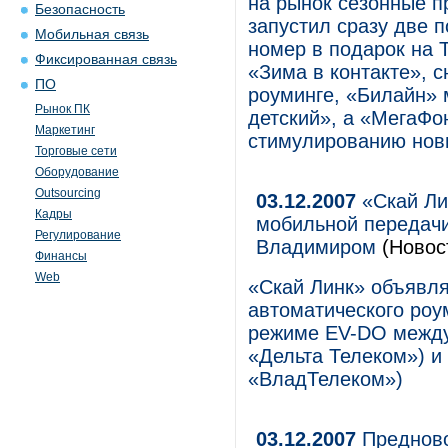
на рынок сезонные п
Безопасность
запустил сразу две 
Мобильная связь
номер в подарок на 
Фиксированная связь
«Зима в контакте», 
ПО
роуминге, «Билайн»
Рынок ПК
детский», а «МегаФо
Маркетинг
стимулированию нов
Торговые сети
Оборудование
Outsourcing
03.12.2007
«Скай Ли
Кадры
мобильной передачи
Регулирование
Владимиром
(Новос
Финансы
Web
«Скай Линк» объявля
автоматического роу
режиме EV-DO между
«Дельта Телеком») и
«ВладТелеком»)
03.12.2007
Предново