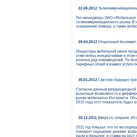
22.06.2012
Телекоммуникационный
Топ-менеджеры ОАО «Мобильные Те
телекоммуникационного рынка. В ч
сохранению номера, а также вопр
09.04.2012
Опционный безлимит. 
Операторы мобильной связи продо
отметились инициативами в этом 
региона ряд нововведений. По бо
тарифных опций в рамках услуги 
30.01.2012
Светлое будущее при 
Согласно данным международной ко
рыночные возможности и дифферен
рынке мобильного Интернета. Объ
2015 года этот показатель будет 
28.12.2011
Вверх по спирали. Ито
2011 год показал, что по восходящ
покидает ощущение дежавю: когда-
ушли в прошлое, и ставка на рост 