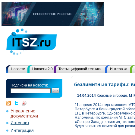
Новости
Новости 2.0
Тесты цифровой техники
Интервью
безлимитные тарифы: в
Подписка на новости:
14.04.2014
Красные в городе. МТ
11 апреля 2014 года кампания МТ
Петербурге и Ленинградской обла
Управление
LTE в Петербурге. Одновременно 
документами
Напомним, что компания МТС запу
«Северо-Запад», отметил, что ко
Интернет
будет являться помехой для разви
Интеграция