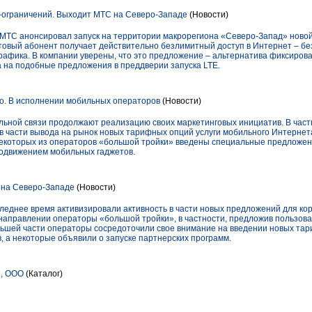
-ограничений. Выходит МТС на Северо-Западе
(Новости)
МТС анонсировал запуск на территории макрорегиона «Северо-Запад» ново
товый абонент получает действительно безлимитный доступ в Интернет – бе
рафика. В компании уверены, что это предложение – альтернатива фиксиров
а на подобные предложения в преддверии запуска LTE.
о. В исполнении мобильных операторов
(Новости)
ьной связи продолжают реализацию своих маркетинговых инициатив. В част
в части вывода на рынок новых тарифных опций услуги мобильного Интернет
 некоторых из операторов «большой тройки» введены специальные предложе
родвижением мобильных гаджетов.
 на Северо-Западе
(Новости)
леднее время активизировали активность в части новых предложений для ко
направлении операторы «большой тройки», в частности, предложив пользов
льшей части операторы сосредоточили свое внимание на введении новых тар
, а некоторые объявили о запуске партнерских программ.
, ООО
(Каталог)