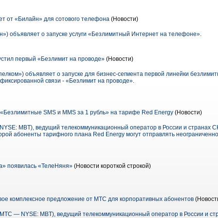
т от «Билайн» для сотового телефона
(Новости)
») объявляет о запуске услуги «Безлимитный Интернет на телефоне».
устил первый «Безлимит на проводе»
(Новости)
елком») объявляет о запуске для бизнес-сегмента первой линейки безлими
 фиксированной связи - «Безлимит на проводе».
«Безлимитные SMS и MMS за 1 рубль» на тарифе Red Energy
(Новости)
SE: MBT), ведущий телекоммуникационный оператор в России и странах СН
оторой абоненты тарифного плана Red Energy могут отправлять неограничен
а» появилась «ТелеНяня»
(Новости короткой строкой)
вое комплексное предложение от МТС для корпоративных абонентов
(Новост
ТС — NYSE: MBT), ведущий телекоммуникационный оператор в России и стр