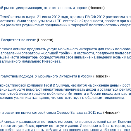
 рынок: дискриминация, ответственность и пороки
(Новости)
леСистемы» вчера, 21 июня 2012 года, в рамках ПМЭФ 2012 рассказали о с
астности, были затронуты темы LTE, сетевой нейтральности, проблем при вы
осы развития роуминговых предложений и тарифной политики сотовых операт
Расцветает по весне
(Новости)
лжают активно продвигать услуги мобильного Интернета для своих пользова
направлении операторы «большой тройки», в частности, предложив пользов
льшей части операторы сосредоточили свое внимание на введении новых и 
безлимитного мобильного Интернета.
грамотном подходе. У мобильного Интернета в России
(Новости)
нсалтинговой компании Frost & Sullivan, несмотря на снижение цены и рост
циация услуг помогают операторам увеличивать доход и оставаться рента
ем потребляемого трафика мобильного Интернета в России продолжит расти.
ежегодно увеличиваться вдвое, что соответствует глобальным тенденциям.
ги развития рынка сотовой связи Северо-Запада за 2011 год
(Новости)
ей спирали развивается не только история, но и рынок сотовой связи. Конечн
то все это уже было, причем не так уж и давно. И ценовые войны, которые, к
потребления, и активность в области повышения лояльности абонентов – все э