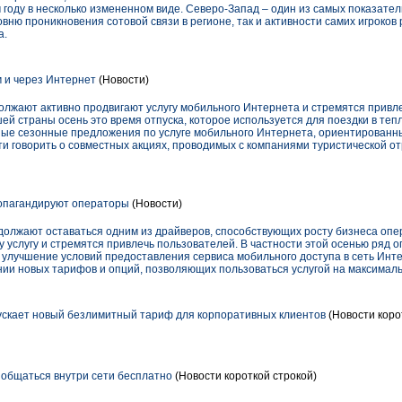
 году в несколько измененном виде. Северо-Запад – один из самых показате
овню проникновения сотовой связи в регионе, так и активности самих игроко
а.
м и через Интернет
(Новости)
лжают активно продвигают услугу мобильного Интернета и стремятся привле
ей страны осень это время отпуска, которое используется для поездки в те
ные сезонные предложения по услуге мобильного Интернета, ориентированны
ти говорить о совместных акциях, проводимых с компаниями туристической от
опагандируют операторы
(Новости)
должают оставаться одним из драйверов, способствующих росту бизнеса опе
 услугу и стремятся привлечь пользователей. В частности этой осенью ряд 
улучшение условий предоставления сервиса мобильного доступа в сеть Инт
нии новых тарифов и опций, позволяющих пользоваться услугой на максималь
скает новый безлимитный тариф для корпоративных клиентов
(Новости коро
общаться внутри сети бесплатно
(Новости короткой строкой)