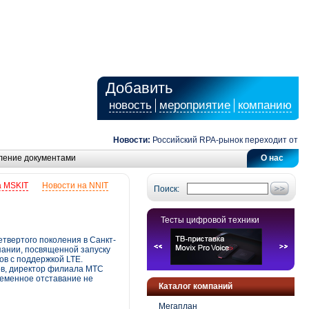
Добавить
новость
мероприятие
компанию
Новости:
Российский RPA-рынок переходит от автом
ление документами
О нас
а MSKIT
Новости на NNIT
Поиск:
Тесты цифровой техники
твертого поколения в Санкт-
пании, посвященной запуску
ов с поддержкой LTE.
ов, директор филиала МТС
ременное отставание не
Каталог компаний
Мегаплан