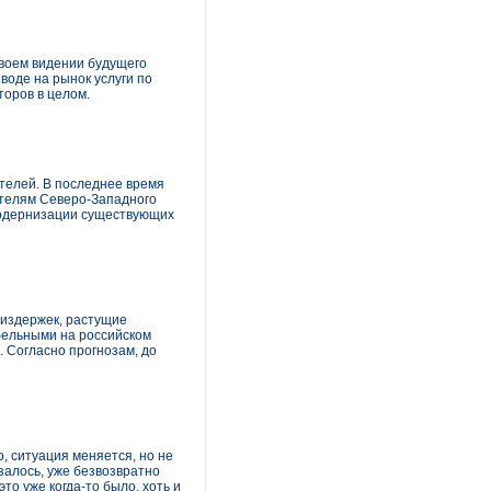
воем видении будущего
воде на рынок услуги по
оров в целом.
телей. В последнее время
ателям Северо-Западного
модернизации существующих
 издержек, растущие
бельными на российском
 Согласно прогнозам, до
о, ситуация меняется, но не
азалось, уже безвозвратно
то уже когда-то было, хоть и