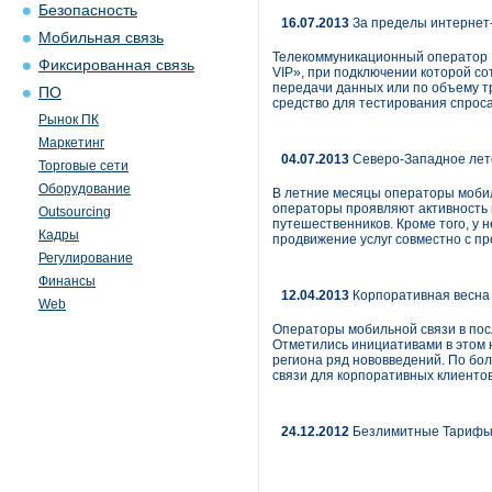
Безопасность
16.07.2013
За пределы интернет
Мобильная связь
Телекоммуникационный оператор 
Фиксированная связь
VIP», при подключении которой со
передачи данных или по объему т
ПО
средство для тестирования спрос
Рынок ПК
Маркетинг
04.07.2013
Северо-Западное лет
Торговые сети
Оборудование
В летние месяцы операторы мобил
операторы проявляют активность 
Outsourcing
путешественников. Кроме того, у
Кадры
продвижение услуг совместно с п
Регулирование
Финансы
12.04.2013
Корпоративная весна
Web
Операторы мобильной связи в пос
Отметились инициативами в этом 
региона ряд нововведений. По бо
связи для корпоративных клиентов
24.12.2012
Безлимитные Тарифы