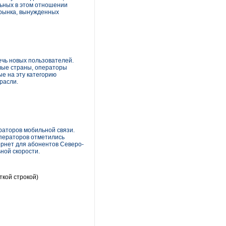
льных в этом отношении
в рынка, вынужденных
чь новых пользователей.
плые страны, операторы
е на эту категорию
расли.
раторов мобильной связи.
операторов отметились
ернет для абонентов Северо-
ной скорости.
ткой строкой)