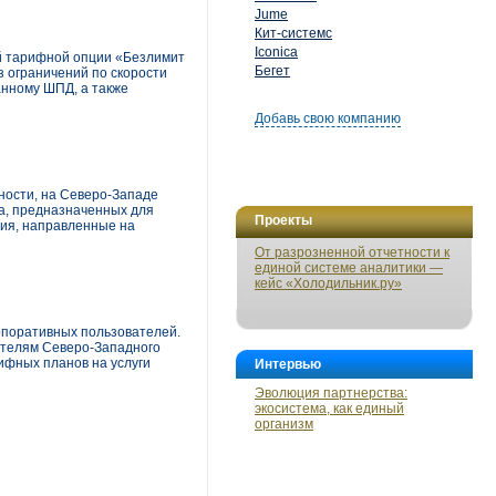
Jume
Кит-системс
Iconica
й тарифной опции «Безлимит
Бегет
з ограничений по скорости
анному ШПД, а также
Добавь свою компанию
ности, на Северо-Западе
а, предназначенных для
Проекты
ния, направленные на
От разрозненной отчетности к
единой системе аналитики —
кейс «Холодильник.ру»
рпоративных пользователей.
ателям Северо-Западного
ифных планов на услуги
Интервью
Эволюция партнерства:
экосистема, как единый
организм