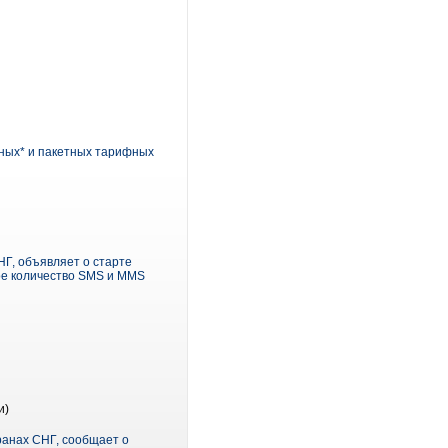
тных* и пакетных тарифных
Г, объявляет о старте
ное количество SMS и MMS
и)
анах СНГ, сообщает о