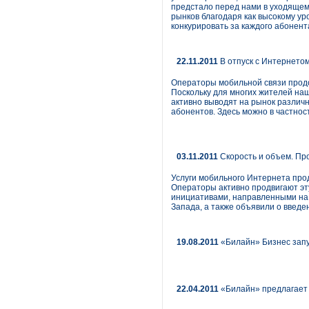
предстало перед нами в уходящем
рынков благодаря как высокому ур
конкурировать за каждого абонент
22.11.2011
В отпуск с Интернето
Операторы мобильной связи продо
Поскольку для многих жителей наш
активно выводят на рынок различ
абонентов. Здесь можно в частнос
03.11.2011
Скорость и объем. Пр
Услуги мобильного Интернета про
Операторы активно продвигают эту
инициативами, направленными на 
Запада, а также объявили о введе
19.08.2011
«Билайн» Бизнес запу
22.04.2011
«Билайн» предлагает 