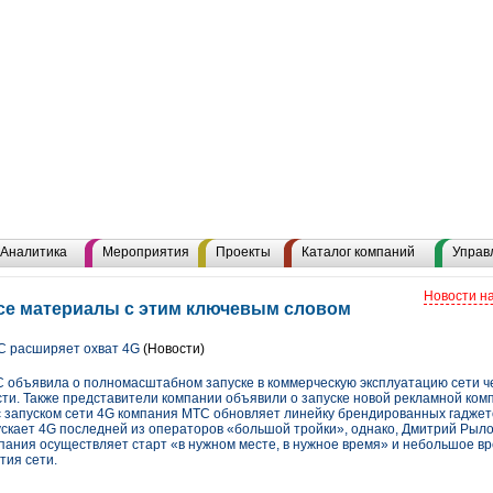
Аналитика
Мероприятия
Проекты
Каталог компаний
Управ
Новости н
се материалы с этим ключевым словом
С расширяет охват 4G
(Новости)
С объявила о полномасштабном запуске в коммерческую эксплуатацию сети че
сти. Также представители компании объявили о запуске новой рекламной ком
с запуском сети 4G компания МТС обновляет линейку брендированных гаджет
скает 4G последней из операторов «большой тройки», однако, Дмитрий Рыл
мпания осуществляет старт «в нужном месте, в нужное время» и небольшое в
тия сети.