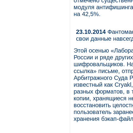
отмечено существен
модуля антифишинга
на 42,5%.
23.10.2014
Фантомас
свои данные навсег
Этой осенью «Лабора
России и ряде други
шифровальщиков. На
ссылка» письме, отп
Арбитражного Суда Р
известный как Cryak
разных форматов, в 
копии, хранящиеся н
восстановить целост
пользователь заране
хранения бэкап-файл