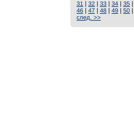
31
|
32
|
33
|
34
|
35
46
|
47
|
48
|
49
|
50
след. >>