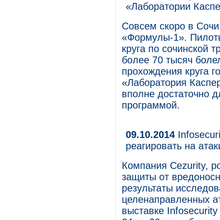
«Лаборатории Касп
Совсем скоро в Сочи
«Формулы-1». Пилоты
круга по сочинской т
более 70 тысяч боле
прохождения круга г
«Лаборатория Каспер
вполне достаточно д
программой.
09.10.2014
Infosecur
реагировать на атак
Компания Cezurity, 
защиты от вредоносн
результаты исследов
целенаправленных ат
выставке Infosecurit