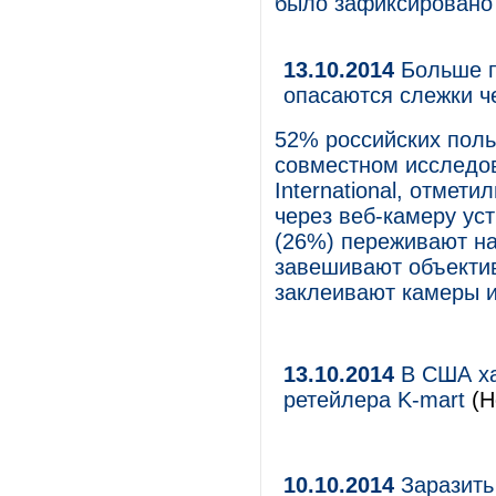
было зафиксировано 
13.10.2014
Больше п
опасаются слежки ч
52% российских поль
совместном исследов
International, отмет
через веб-камеру ус
(26%) переживают на
завешивают объекти
заклеивают камеры и
13.10.2014
В США ха
ретейлера K-mart
(Н
10.10.2014
Заразить 