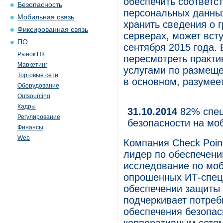
обеспечить соответ
Безопасность
персональных данны
Мобильная связь
хранить сведения о 
Фиксированная связь
серверах, может всту
ПО
сентября 2015 года. 
Рынок ПК
пересмотреть практи
Маркетинг
услугами по размеще
Торговые сети
в основном, разумеет
Оборудование
Outsourcing
Кадры
31.10.2014
82% спец
Регулирование
безопасности на мо
Финансы
Web
Компания Check Point
лидер по обеспечени
исследование по моб
опрошенных ИТ-специ
обеспечении защиты
подчеркивает потреб
обеспечения безопас