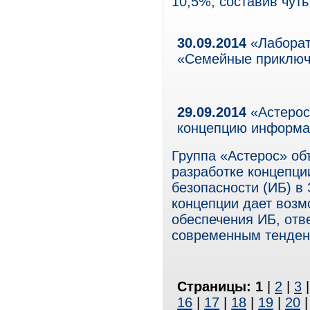
10,5%, составив чут
30.09.2014
«Лаборат
«Семейные приключ
29.09.2014
«Астерос
концепцию информа
Группа «Астерос» об
разработке концепц
безопасности (ИБ) в
концепции дает возм
обеспечения ИБ, отв
современным тенден
Страницы:
1
|
2
|
3
16
|
17
|
18
|
19
|
20