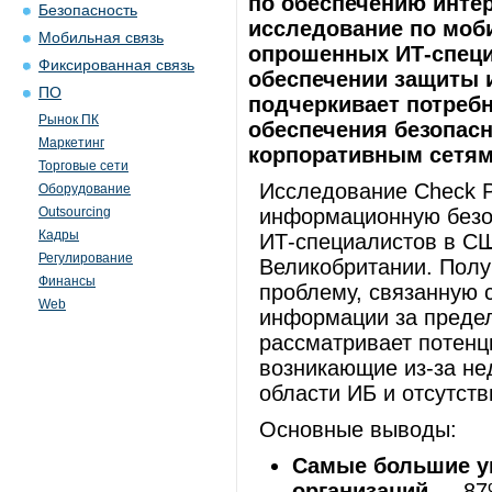
по обеспечению интер
Безопасность
исследование по моби
Мобильная связь
опрошенных ИТ-специ
Фиксированная связь
обеспечении защиты 
ПО
подчеркивает потреб
Рынок ПК
обеспечения безопасн
Маркетинг
корпоративным сетям
Торговые сети
Исследование Check P
Оборудование
Outsourcing
информационную безоп
Кадры
ИТ-специалистов в СШ
Регулирование
Великобритании. Пол
Финансы
проблему, связанную 
Web
информации за предел
рассматривает потенц
возникающие из-за не
области ИБ и отсутств
Основные выводы:
Самые большие уг
организаций —
87