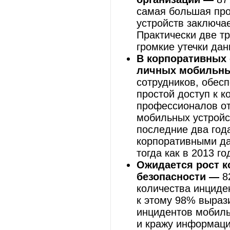
самая большая про
устройств заключае
Практически две т
громкие утечки да
В корпоративных 
личных мобильны
сотрудников, обе
простой доступ к 
профессионалов от
мобильных устройс
последние два год
корпоративными да
тогда как в 2013 г
Ожидается рост к
безопасности —
8
количества инциден
к этому 98% выраз
инцидентов мобиль
и кражу информаци