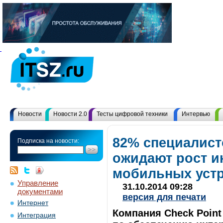
Новости
Новости 2.0
Тесты цифровой техники
Интервью
82% специалист
Подписка на новости:
ожидают рост и
мобильных устр
Управление
31.10.2014 09:28
документами
версия для печати
Интернет
Компания Check Point 
Интеграция