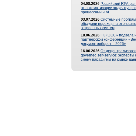
04.08.2026
Российский RPA-рын
от автоматизации задач к упр
процессами и AI
03.07.2026
Системные програ
обсудили переход на отечеств
встроенных систем
18.06.2026
ГК «ЭОС» подвела и
партнерской конференции «Ве
документооборот – 2026»
16.06.2026
От децентрализован
governed self-service: эксперт
смену парадигмы на рынке дан