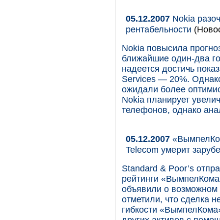
05.12.2007
Nokia разо
рентабельности
(Новос
Nokia повысила прогно
ближайшие один-два г
надеется достичь пока
Services — 20%. Однак
ожидали более оптими­с
Nokia планирует увели
телефонов, однако анал
05.12.2007
«ВымпелКом
Telecom умерит заруб
Standard & Poor’s отп
рейтинги «ВымпелКома»
объявили о возможном 
отметили, что сделка 
гибкости «ВымпелКома»