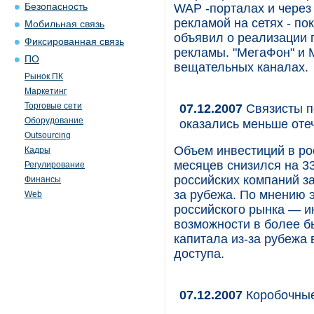
Безопасность
WAP -порталах и через
рекламой на сетях - по
Мобильная связь
объявил о реализации 
Фиксированная связь
рекламы. "МегаФон" и 
ПО
вещательных каналах.
Рынок ПК
Маркетинг
Торговые сети
07.12.2007
Связисты п
Оборудование
оказались меньше оте
Outsourcing
Объем инвестиций в рос
Кадры
месяцев снизился на 3
Регулирование
российских компаний за
Финансы
за рубежа. По мнению 
Web
российского рынка — и
возможности в более б
капитала из-за рубежа
доступа.
07.12.2007
Коробочные