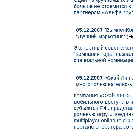
Один из крупнейших ак
больше не стремится к
партнером «Альфа-гру
05.12.2007
"ВымпелКом
"Лучший маркетинг"
(Н
Экспертный совет ежег
"Компания года" назва
специальной номинации
05.12.2007
«Скай Линк
многопользовательск
Компания «Скай Линк»,
мобильного доступа в и
субъектов РФ, предста
ролевую игру «Поединк
multiplayer online role
портале оператора сот